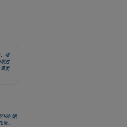
力、接
印刷过
了重要
区域的
润
质量。