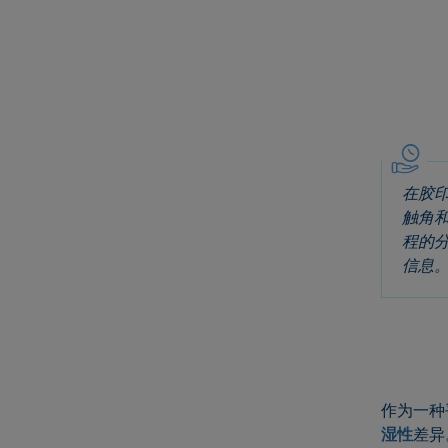
在胶
触角
程的
信息
作为一种
湿性
差异