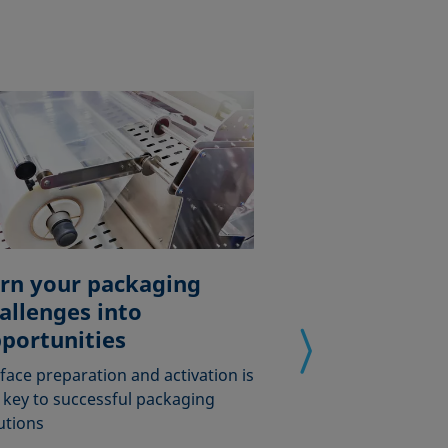
rn your packaging
allenges into
Why test ink
portunities
the full trut
face preparation and activation is
One of the most
 key to successful packaging
methods to appro
utions
energy is test …