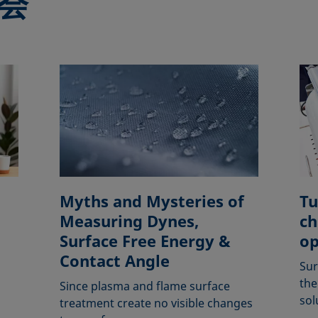
会
Myths and Mysteries of
Tu
Measuring Dynes,
ch
Surface Free Energy &
op
Contact Angle
Sur
the
Since plasma and flame surface
sol
treatment create no visible changes