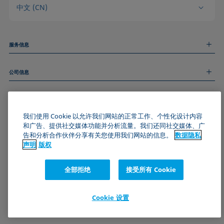
中文 (CN)
服务信息
测量服务
公司信息
技术服务
线上和线下研讨会
关于我们
远程支持
基本信息
人才招聘
和我们取得联系
新闻
我们使用 Cookie 以允许我们网站的正常工作、个性化设计内容
版权
和广告、提供社交媒体功能并分析流量。我们还同社交媒体、广
活动
加入KRÜSS社区
数据隐私声明
告和分析合作伙伴分享有关您使用我们网站的信息。
数据隐私
Cookie政策
声明
版权
通用条款与条件
证书 (ISO 9001)
全部拒绝
接受所有 Cookie
订阅我们的新闻简报
Cookie 设置