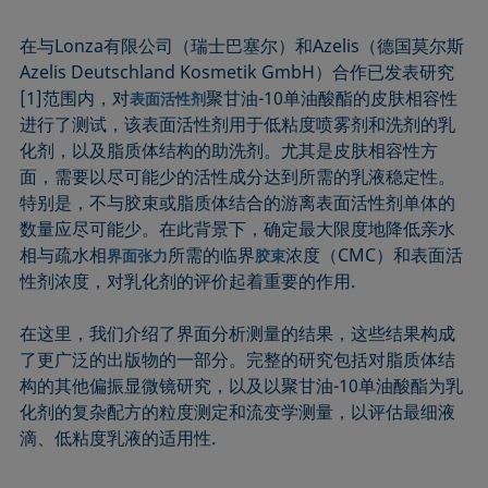
在与Lonza有限公司（瑞士巴塞尔）和Azelis（德国莫尔斯
Azelis Deutschland Kosmetik GmbH）合作已发表研究
[1]范围内，对
聚甘油-10单油酸酯的皮肤相容性
表面活性剂
进行了测试，该表面活性剂用于低粘度喷雾剂和洗剂的乳
化剂，以及脂质体结构的助洗剂。尤其是皮肤相容性方
面，需要以尽可能少的活性成分达到所需的乳液稳定性。
特别是，不与胶束或脂质体结合的游离表面活性剂单体的
数量应尽可能少。在此背景下，确定最大限度地降低亲水
相与疏水相
所需的临界
浓度（CMC）和表面活
界面张力
胶束
性剂浓度，对乳化剂的评价起着重要的作用.
在这里，我们介绍了界面分析测量的结果，这些结果构成
了更广泛的出版物的一部分。完整的研究包括对脂质体结
构的其他偏振显微镜研究，以及以聚甘油-10单油酸酯为乳
化剂的复杂配方的粒度测定和流变学测量，以评估最细液
滴、低粘度乳液的适用性.