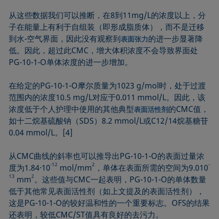
从这些数据我们可以推断，在8到11mg/L的浓度以上，分
子在能量上有利于自组装（即形成脂质体），而不是迁移
到水-空气界面，因此没有观察到
的进一步显著降
表面张力
低。因此，超过此CMC，增大体积浓度不会导致界面处
PG-10-1-O单体浓度的进一步增加。
在给定的PG-10-1-O摩尔质量为1023 g/mol时，处于过渡
范围内的浓度10.5 mg/L对应于0.011 mmol/L。因此，该
浓度低于个人护理中使用的其他典型
的CMC值，
表面活性剂
如十二烷基硫酸钠（SDS）8.2 mmol/L或C12/14烷基糖苷
0.04 mmol/L。[4]
从CMC曲线的斜率也可以推导出PG-10-1-O的表面过量浓
-12
2
-
度为1.84·10
mol/mm
，单体在表面所需的空间为9.010
13
2
mm
。这些值与CMC一起表明，PG-10-1-O的单体数量
低于其他常见表面活性剂（如上文提及的表面活性剂），
这是PG-10-1-O的较好温和性的一个重要标志。OFS的结果
还表明，较低CMC/ST值具有良好的去污力。