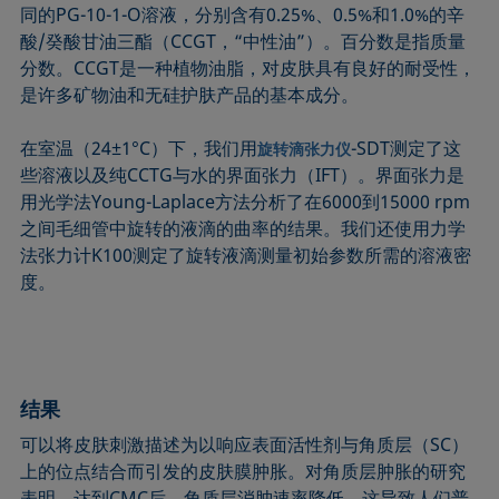
同的PG-10-1-O溶液，分别含有0.25%、0.5%和1.0%的辛
酸/癸酸甘油三酯（CCGT，“中性油”）。百分数是指质量
分数。CCGT是一种植物油脂，对皮肤具有良好的耐受性，
是许多矿物油和无硅护肤产品的基本成分。
在室温（24±1°C）下，我们用
-SDT测定了这
旋转滴张力仪
些溶液以及纯CCTG与水的界面张力（IFT）。界面张力是
用光学法Young-Laplace方法分析了在6000到15000 rpm
之间毛细管中旋转的液滴的曲率的结果。我们还使用力学
法张力计K100测定了旋转液滴测量初始参数所需的溶液密
度。
结果
可以将皮肤刺激描述为以响应表面活性剂与角质层（SC）
上的位点结合而引发的皮肤膜肿胀。对角质层肿胀的研究
表明，达到CMC后，角质层消肿速率降低。这导致人们普