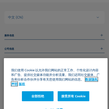
中文 (CN)
服务信息
测量服务
公司信息
技术服务
线上和线下研讨会
关于我们
远程支持
基本信息
人才招聘
和我们取得联系
我们使用 Cookie 以允许我们网站的正常工作、个性化设计内容
新闻
版权
和广告、提供社交媒体功能并分析流量。我们还同社交媒体、广
活动
加入KRÜSS社区
数据隐私声明
告和分析合作伙伴分享有关您使用我们网站的信息。
数据隐私
Cookie政策
声明
版权
通用条款与条件
证书 (ISO 9001)
全部拒绝
接受所有 Cookie
订阅我们的新闻简报