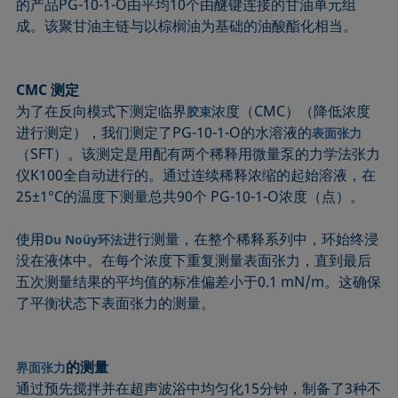
的产品PG-10-1-O由平均10个由醚键连接的甘油单元组
成。该聚甘油主链与以棕榈油为基础的油酸酯化相当。
CMC 测定
为了在反向模式下测定临界
浓度（CMC）（降低浓度
胶束
进行测定），我们测定了PG-10-1-O的水溶液的
表面张力
（SFT）。该测定是用配有两个稀释用微量泵的力学法张力
仪K100全自动进行的。通过连续稀释浓缩的起始溶液，在
25±1°C的温度下测量总共90个 PG-10-1-O浓度（点）。
使用
进行测量，在整个稀释系列中，环始终浸
Du Noüy环法
没在液体中。在每个浓度下重复测量表面张力，直到最后
五次测量结果的平均值的标准偏差小于0.1 mN/m。这确保
了平衡状态下表面张力的测量。
的测量
界面张力
通过预先搅拌并在超声波浴中均匀化15分钟，制备了3种不