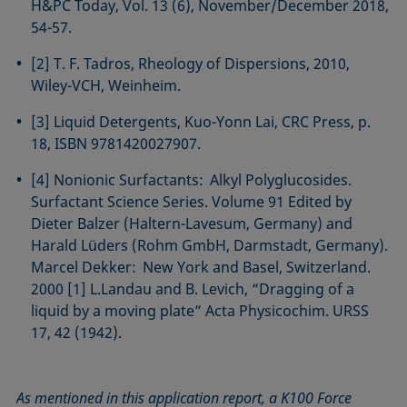
H&PC Today, Vol. 13 (6), November/December 2018,
54-57.
[2] T. F. Tadros, Rheology of Dispersions, 2010,
Wiley-VCH, Weinheim.
[3] Liquid Detergents, Kuo-Yonn Lai, CRC Press, p.
18, ISBN 9781420027907.
[4] Nonionic Surfactants: Alkyl Polyglucosides.
Surfactant Science Series. Volume 91 Edited by
Dieter Balzer (Haltern-Lavesum, Germany) and
Harald Lüders (Rohm GmbH, Darmstadt, Germany).
Marcel Dekker: New York and Basel, Switzerland.
2000 [1] L.Landau and B. Levich, “Dragging of a
liquid by a moving plate” Acta Physicochim. URSS
17, 42 (1942).
As mentioned in this application report, a K100 Force