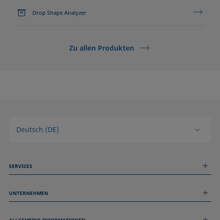
Drop Shape Analyzer
Zu allen Produkten
Deutsch (DE)
SERVICES
Messdienstleistungen
UNTERNEHMEN
Technischer Service
Webinare & Seminare
Über uns