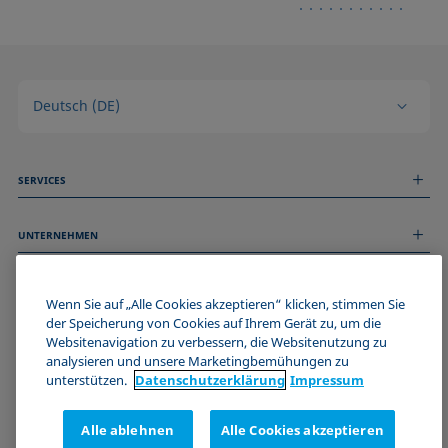
Deutsch (DE)
SERVICES
Messdienstleistungen
UNTERNEHMEN
Technischer Service
Webinare & Seminare
Über uns
Remote Support
ALLGEMEINE INFORMATIONEN
Stellenangebote
Wenn Sie auf „Alle Cookies akzeptieren“ klicken, stimmen Sie
Kontaktieren Sie uns
News
der Speicherung von Cookies auf Ihrem Gerät zu, um die
Impressum
Websitenavigation zu verbessern, die Websitenutzung zu
Events
WERDE TEIL DER KRÜSS COMMUNITY
Datenschutzerklärung
analysieren und unsere Marketingbemühungen zu
Cookie-Richtlinie
unterstützen.
Datenschutz­erklärung
Impressum
Verkaufs- und Lieferbedingungen
Zertifizierungen (ISO 9001)
Alle ablehnen
Alle Cookies akzeptieren