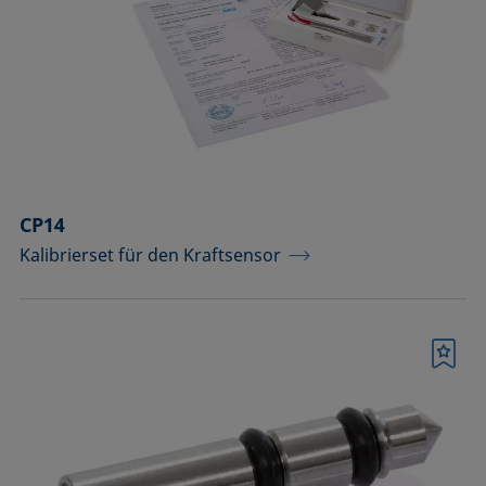
Komponenten für Messungen mit
Pikoliter-Tropfen
Komponenten für die
Aufsichtdistanzmethode
Komponenten für die
Grenzflächenrheologie
CP14
Kalibrierset für den Kraftsensor
Messkörper
Messkörper für die Analyse von
Flüssigkeiten
Merkliste
Messkörper für die Analyse von
Flüssigkeiten und Dispersionen
Messsäulen (Betrieb bei