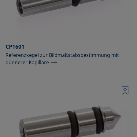
Raumtemperatur)
Optisches Zubehör
Probenbühnen
CP1601
Probengefäße und passende Adapter
Referenzkegel zur Bildmaßstabsbestimmung mit
Probenhalter
dünnerer Kapillare
Probenhalter und Präpariersets für die
Analyse von Festkörpern
Merkliste
Probentische und Achsen
Spritzen, Nadeln, Küvetten
Standards und Referenzobjekte