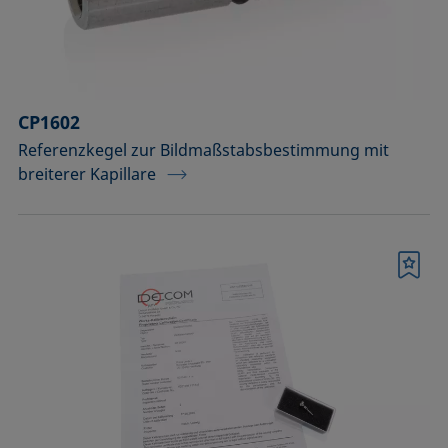
Temperierbare Säulen und
Temperatursensor
Umweltkammern und
Temperierausstattung
CP1602
Referenzkegel zur Bildmaßstabsbestimmung mit
Upgrades und Erweiterungen
breiterer Kapillare
Werkzeuge, Hilfsmittel und Ersatzteile
Zubehör für die Probenhalter-
Vorläufermodelle SH4501 und SH4502
Merkliste
Zubehör zur Optimierung der
Höhendetektion
Bestätigen