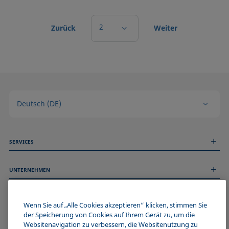
2
Zurück
Weiter
Deutsch (DE)
SERVICES
Messdienstleistungen
UNTERNEHMEN
Technischer Service
Webinare & Seminare
Über uns
Remote Support
ALLGEMEINE INFORMATIONEN
Stellenangebote
Wenn Sie auf „Alle Cookies akzeptieren“ klicken, stimmen Sie
Kontaktieren Sie uns
News
der Speicherung von Cookies auf Ihrem Gerät zu, um die
Impressum
Websitenavigation zu verbessern, die Websitenutzung zu
Events
WERDE TEIL DER KRÜSS COMMUNITY