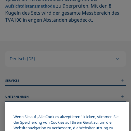
zu überprüfen. Mit den 8
Aufsichtdistanzmethode
Kugeln des Sets wird der gesamte Messbereich des
TVA100 in engen Abständen abgedeckt.
Deutsch (DE)
SERVICES
Messdienstleistungen
UNTERNEHMEN
Technischer Service
Webinare & Seminare
Über uns
Remote Support
ALLGEMEINE INFORMATIONEN
Stellenangebote
Wenn Sie auf „Alle Cookies akzeptieren“ klicken, stimmen Sie
Kontaktieren Sie uns
der Speicherung von Cookies auf Ihrem Gerät zu, um die
News
Impressum
Websitenavigation zu verbessern, die Websitenutzung zu
Events
WERDE TEIL DER KRÜSS COMMUNITY
Datenschutzerklärung