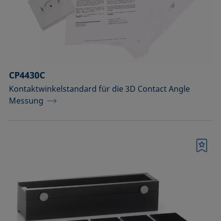
Raumtemperatur)
Optisches Zubehör
Probenbühnen
CP4430C
Probengefäße und passende Adapter
Kontaktwinkelstandard für die 3D Contact Angle
Probenhalter
Messung
Probenhalter und Präpariersets für die
Analyse von Festkörpern
Merkliste
Probentische und Achsen
Spritzen, Nadeln, Küvetten
Standards und Referenzobjekte