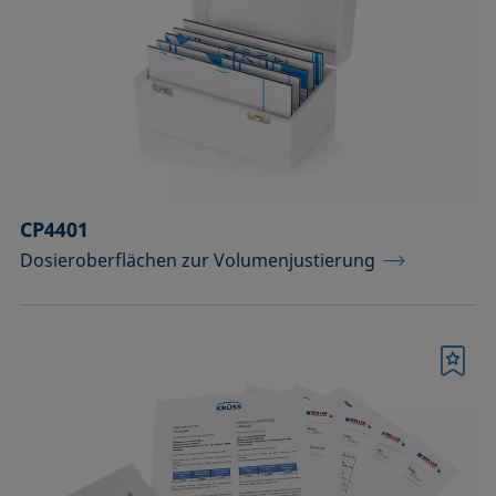
Komponenten für Messungen mit
Pikoliter-Tropfen
Komponenten für die
Aufsichtdistanzmethode
Komponenten für die
Grenzflächenrheologie
CP4401
Dosieroberflächen zur Volumenjustierung
Messkörper
Messkörper für die Analyse von
Flüssigkeiten
Merkliste
Messkörper für die Analyse von
Flüssigkeiten und Dispersionen
Messsäulen (Betrieb bei