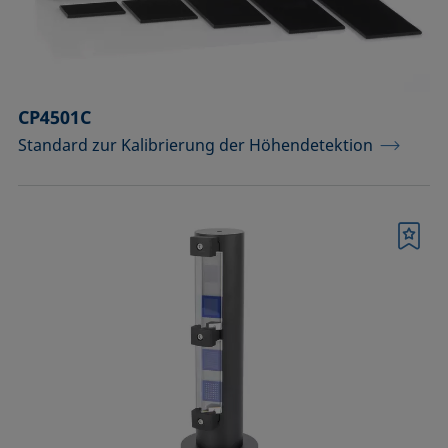
Temperierbare Säulen und
Temperatursensor
Umweltkammern und
Temperierausstattung
CP4501C
Standard zur Kalibrierung der Höhendetektion
Upgrades und Erweiterungen
Werkzeuge, Hilfsmittel und Ersatzteile
Merkliste
Zubehör für die Probenhalter-
Vorläufermodelle SH4501 und SH4502
Zubehör zur Optimierung der
Höhendetektion
Bestätigen