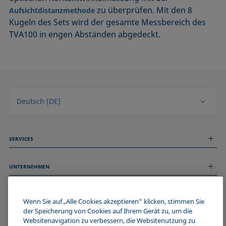
zu überprüfen. Mit den 8
Aufsichtdistanzmethode
Kugeln des Sets wird der gesamte Messbereich des
TVA100 in engen Abständen abgedeckt.
Deutsch (DE)
SERVICES
Messdienstleistungen
UNTERNEHMEN
Technischer Service
Webinare & Seminare
Über uns
Remote Support
ALLGEMEINE INFORMATIONEN
Stellenangebote
Wenn Sie auf „Alle Cookies akzeptieren“ klicken, stimmen Sie
Kontaktieren Sie uns
der Speicherung von Cookies auf Ihrem Gerät zu, um die
News
Impressum
Websitenavigation zu verbessern, die Websitenutzung zu
Events
WERDE TEIL DER KRÜSS COMMUNITY
Datenschutzerklärung