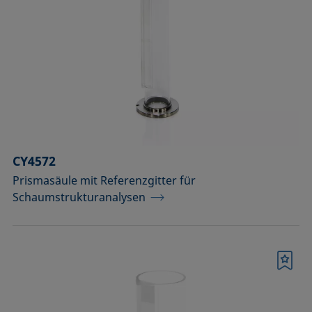
Raumtemperatur)
Optisches Zubehör
Probenbühnen
Probengefäße und passende Adapter
Probenhalter
CY4572
Probenhalter und Präpariersets für die
Prismasäule mit Referenzgitter für
Analyse von Festkörpern
Schaumstrukturanalysen
Probentische und Achsen
Spritzen, Nadeln, Küvetten
Merkliste
Standards und Referenzobjekte