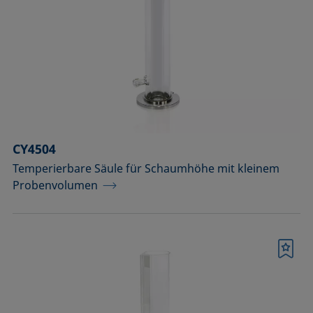
Komponenten für Messungen mit
Pikoliter-Tropfen
Komponenten für die
Aufsichtdistanzmethode
Komponenten für die
Grenzflächenrheologie
CY4504
Temperierbare Säule für Schaumhöhe mit kleinem
Messkörper
Probenvolumen
Messkörper für die Analyse von
Flüssigkeiten
Merkliste
Messkörper für die Analyse von
Flüssigkeiten und Dispersionen
Messsäulen (Betrieb bei