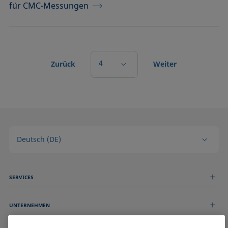
für CMC-Messungen
4
Zurück
Weiter
Deutsch (DE)
SERVICES
Messdienstleistungen
UNTERNEHMEN
Technischer Service
Webinare & Seminare
Über uns