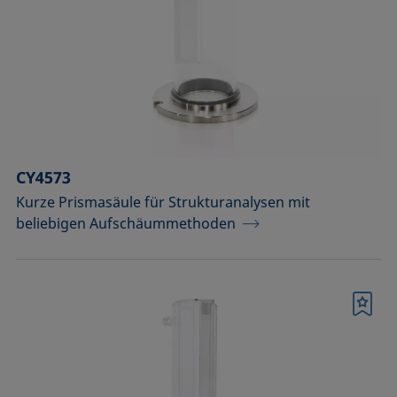
Temperierbare Säulen und
Temperatursensor
Umweltkammern und
Temperierausstattung
Upgrades und Erweiterungen
CY4573
Werkzeuge, Hilfsmittel und Ersatzteile
Kurze Prismasäule für Strukturanalysen mit
Zubehör für die Probenhalter-
beliebigen Aufschäummethoden
Vorläufermodelle SH4501 und SH4502
Zubehör zur Optimierung der
Höhendetektion
Merkliste
Bestätigen