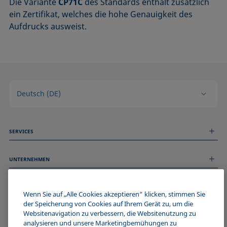
Die Variante
CP71C
des Standards enthält zusätzlich
ein Zertifikat, welches die hohe Genauigkeit des
Aufdrucks ausweist.
Deutsch (DE)
SERVICES
Messdienstleistungen
UNTERNEHMEN
Technischer Service
Webinare & Seminare
Über uns
Remote Support
ALLGEMEINE INFORMATIONEN
Stellenangebote
Wenn Sie auf „Alle Cookies akzeptieren“ klicken, stimmen Sie
Kontaktieren Sie uns
der Speicherung von Cookies auf Ihrem Gerät zu, um die
News
Impressum
Websitenavigation zu verbessern, die Websitenutzung zu
Events
WERDE TEIL DER KRÜSS COMMUNITY
Datenschutzerklärung
analysieren und unsere Marketingbemühungen zu