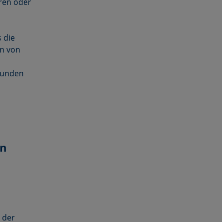
ren oder
 die
n von
kunden
en
 der