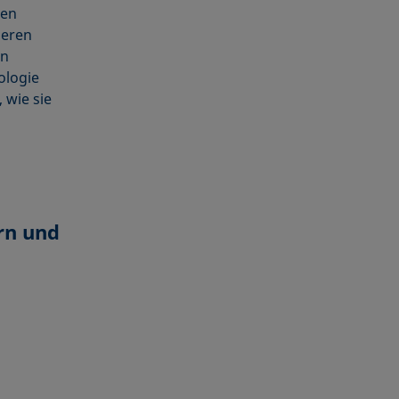
ben
ieren
en
ologie
 wie sie
rn und