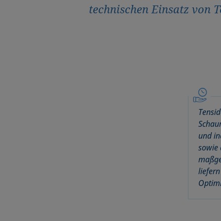
technischen Einsatz von T
Tensid
Schaum
und in
sowie 
maßgeb
liefer
Optimi