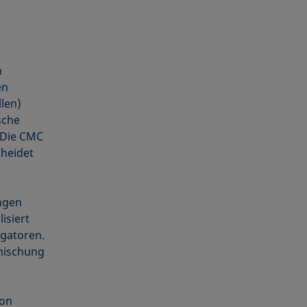
n
en
len)
sche
 Die CMC
cheidet
ungen
isiert
lgatoren.
mischung
von