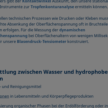
ers gibt der
Kontaktwinkel
Auskunft, den unsere stationä
 Instrumente zur
Tropfenkonturanalyse
ermitteln können.
ellen technischen Prozessen wie Drucken oder Kleben muss
te Absenkung der Oberflächenspannung oft in Bruchteile
 erfolgen. Für die Messung der
dynamischen
chenspannung
bei Oberflächenaltern von wenigen Millise
ir unsere
Blasendruck-Tensiometer
konstruiert.
ttlung zwischen Wasser und hydrophob
n
 und Reinigungsmittel
ionen
in Lebensmitteln und Körperpflegeprodukten
sierung organischer Phasen bei der Erdölförderung oder in