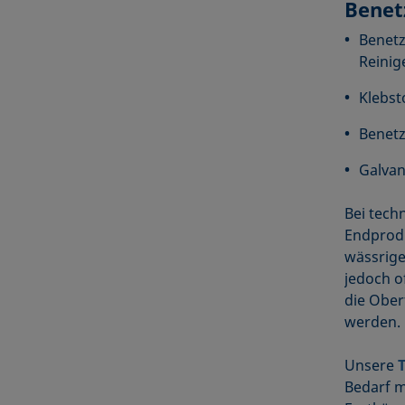
Benet
Benetz
Reinig
Klebst
Benetz
Galvan
Bei tech
Endprodu
wässrige
jedoch o
die Ober
werden.
Unsere
Bedarf m