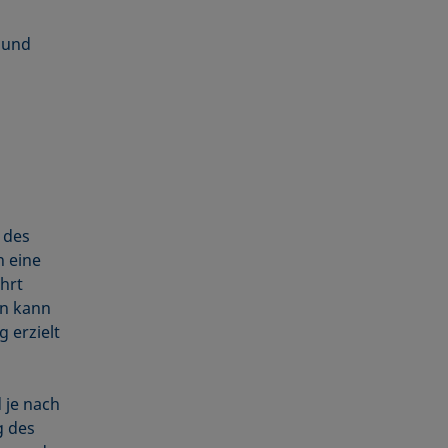
 und
 des
h eine
hrt
en kann
 erzielt
 je nach
g des