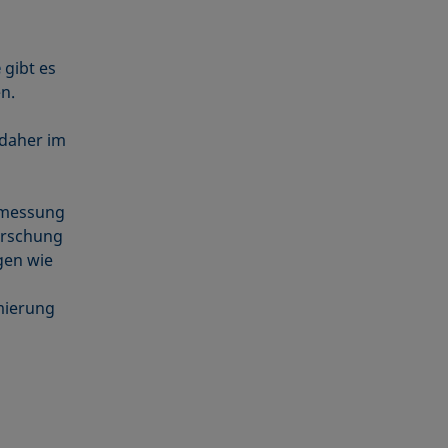
e
gibt es
n.
daher im
elmessung
orschung
gen wie
mierung