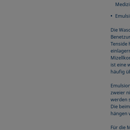
Mediz
Emulsi
Die Wasc
Benetzun
Tenside 
einlager
Mizellko
ist eine
häufig ü
Emulsion
zweier ni
werden s
Die beim
hängen 
Für die 