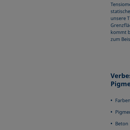
Tensiome
statisch
unsere T
Grenzflä
kommt be
zum Beis
Verbe
Pigme
Farben
Pigmen
Beton