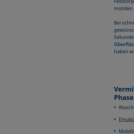
Festkörp
mobilen
Bei schn
gewünsch
Sekunden
Oberflä
haben w
Vermi
Phase
Wasch-
Emuls
Mobili