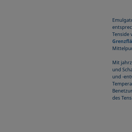
Emulgato
entsprec
Tenside 
Grenzfl
Mittelpu
Mit jahr
und Scha
und -ent
Temperat
Benetzun
des Tens