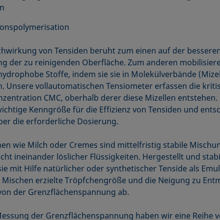
in
onspolymerisation
hwirkung von Tensiden beruht zum einen auf der bessere
g der zu reinigenden Oberfläche. Zum anderen mobilisier
hydrophobe Stoffe, indem sie sie in Molekülverbände (Mizel
n. Unsere vollautomatischen Tensiometer erfassen die kriti
nzentration CMC, oberhalb derer diese Mizellen entstehen.
 wichtige Kenngröße für die Effizienz von Tensiden und ents
ber die erforderliche Dosierung.
en wie Milch oder Cremes sind mittelfristig stabile Misch
cht ineinander löslicher Flüssigkeiten. Hergestellt und stabil
ie mit Hilfe natürlicher oder synthetischer Tenside als Emu
 Mischen erzielte Tröpfchengröße und die Neigung zu Ent
von der Grenzflächenspannung ab.
Messung der Grenzflächenspannung haben wir eine Reihe 