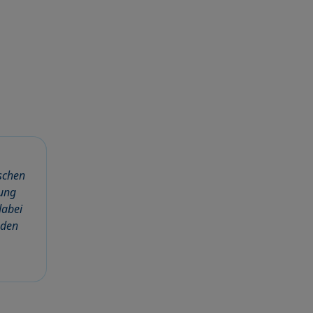
schen
ung
dabei
oden