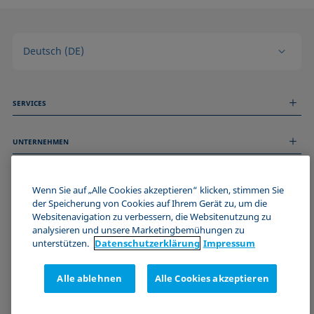
Deutsch (DE)
SERVICES
Messdienstleistungen
UNTERNEHMEN
Technischer Service
Webinare & Seminare
Über uns
Remote Support
ALLGEMEINE INFORMATIONEN
Stellenangebote
Wenn Sie auf „Alle Cookies akzeptieren“ klicken, stimmen Sie
Kontaktieren Sie uns
News
der Speicherung von Cookies auf Ihrem Gerät zu, um die
Impressum
Websitenavigation zu verbessern, die Websitenutzung zu
Events
WERDE TEIL DER KRÜSS COMMUNITY
Datenschutzerklärung
analysieren und unsere Marketingbemühungen zu
Cookie-Richtlinie
unterstützen.
Datenschutz­erklärung
Impressum
Verkaufs- und Lieferbedingungen
Zertifizierungen (ISO 9001)
Alle ablehnen
Alle Cookies akzeptieren
Newsletter-Anmeldung