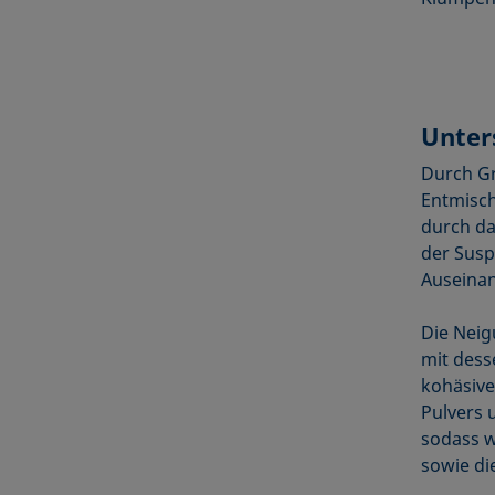
Unter
Durch Gr
Entmisch
durch da
der Susp
Auseinan
Die Neig
mit dess
kohäsive
Pulvers 
sodass w
sowie di