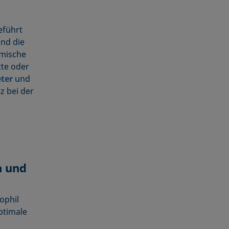
eführt
und die
emische
tte oder
ter
und
z bei der
n und
ophil
ptimale