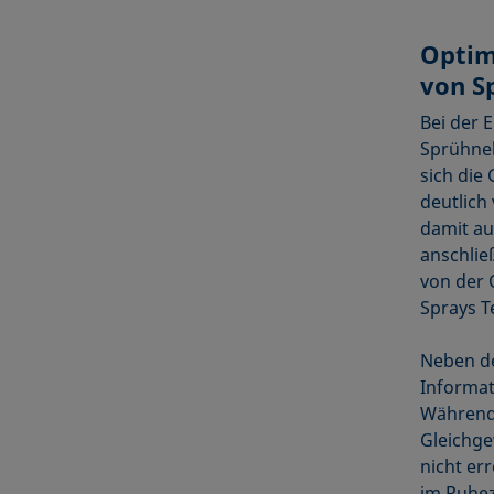
Optim
von S
Bei der 
Sprühneb
sich die
deutlich
damit au
anschlie
von der 
Sprays T
Neben de
Informat
Während 
Gleichge
nicht er
im Ruhe