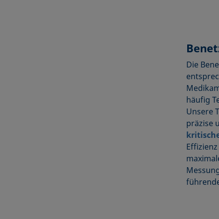
Benet
Die Bene
entspre
Medikame
häufig T
Unsere 
präzise 
kritisch
Effizien
maximale
Messung 
führende