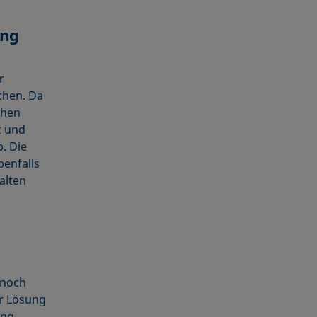
ung
r
chen. Da
chen
t und
. Die
enfalls
alten
 noch
er Lösung
ung