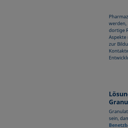
Pharmaze
werden, 
dortige 
Aspekte 
zur Bild
Kontaktw
Entwickl
Lösun
Granu
Granulat
sein, da
Benetzb