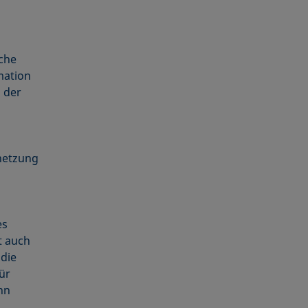
che
mation
n der
netzung
es
t auch
die
ür
nn