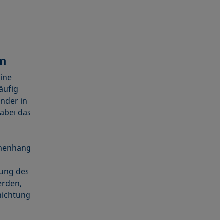
rn
ine
äufig
nder in
abei das
mmenhang
rung des
erden,
hichtung