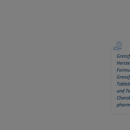
Grenzf
Herste
Formul
Grenz
Tablet
und Te
Charak
pharm