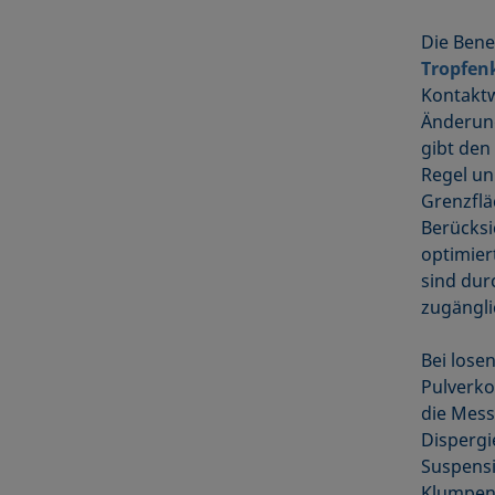
Die Bene
Tropfen
Kontaktw
Änderung
gibt den
Regel un
Grenzflä
Berücksi
optimier
sind dur
zugängli
Bei lose
Pulverko
die Mess
Dispergi
Suspensi
Klumpenb