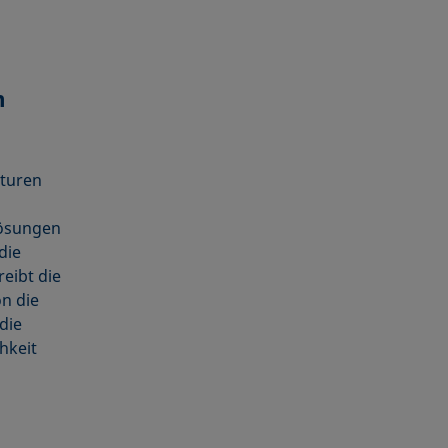
m
pturen
lösungen
die
eibt die
on die
die
hkeit