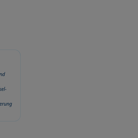
und
el-
ierung