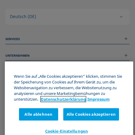
Deutsch (DE)
SERVICES
Messdienstleistungen
UNTERNEHMEN
Technischer Service
Webinare & Seminare
Über uns
Remote Support
ALLGEMEINE INFORMATIONEN
Stellenangebote
Wenn Sie auf „Alle Cookies akzeptieren“ klicken, stimmen Sie
Kontaktieren Sie uns
der Speicherung von Cookies auf Ihrem Gerät zu, um die
News
Impressum
Websitenavigation zu verbessern, die Websitenutzung zu
Events
WERDE TEIL DER KRÜSS COMMUNITY
Datenschutzerklärung
analysieren und unsere Marketingbemühungen zu
Cookie-Richtlinie
unterstützen.
Datenschutz­erklärung
Impressum
Verkaufs- und Lieferbedingungen
Zertifizierungen (ISO 9001)
Alle ablehnen
Alle Cookies akzeptieren
Newsletter-Anmeldung
Cookie-Einstellungen