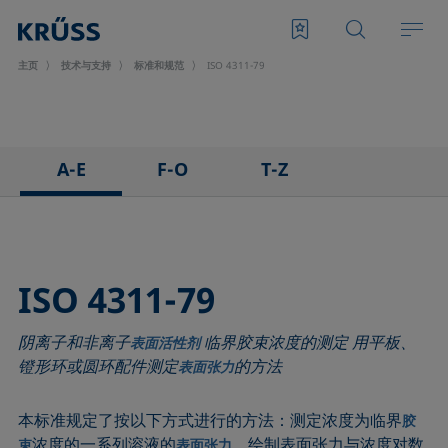
主页
技术与支持
标准和规范
ISO 4311-79
A-E
F-O
T-Z
ASTM C813-90
IEC 62961 - 18
TAPPI T458 cm-14
ASTM D971-12
IEC TR 62039:2021
TAPPI T558 om-20
ASTM D1173-07
IEC TS 62073:2016
ISO 4311-79
ASTM D1331-14
ISO 304-85
阴离子和非离子
临界胶束浓度的测定 用平板、
ASTM D1417-16
ISO 1409-06
表面活性剂
镫形环或圆环配件测定
的方法
表面张力
ASTM D1590-60
ISO 4311-79
ASTM D3825-90
ISO 6295-83
本标准规定了按以下方式进行的方法：测定浓度为临界
胶
ASTM D5946-17
ISO 6889-86
浓度的一系列溶液的
。绘制表面张力与浓度对数
束
表面张力