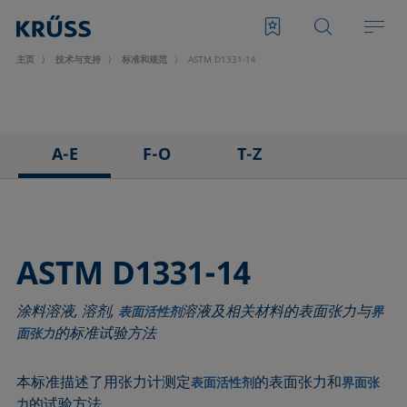
主页
技术与支持
标准和规范
ASTM D1331-14
A-E
F-O
T-Z
ASTM C813-90
IEC 62961 - 18
TAPPI T458 cm-14
ASTM D971-12
IEC TR 62039:2021
TAPPI T558 om-20
ASTM D1173-07
IEC TS 62073:2016
ASTM D1331-14
ASTM D1331-14
ISO 304-85
涂料溶液, 溶剂,
溶液及相关材料的表面张力与
ASTM D1417-16
ISO 1409-06
表面活性剂
界
的标准试验方法
面张力
ASTM D1590-60
ISO 4311-79
ASTM D3825-90
ISO 6295-83
本标准描述了用张力计测定
的表面张力和
表面活性剂
界面张
ASTM D5946-17
ISO 6889-86
的试验方法。
力