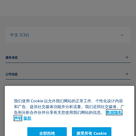
中文 (CN)
服务信息
测量服务
公司信息
技术服务
线上和线下研讨会
关于我们
远程支持
基本信息
人才招聘
和我们取得联系
新闻
我们使用 Cookie 以允许我们网站的正常工作、个性化设计内容
版权
和广告、提供社交媒体功能并分析流量。我们还同社交媒体、广
活动
加入KRÜSS社区
数据隐私声明
告和分析合作伙伴分享有关您使用我们网站的信息。
数据隐私
Cookie政策
声明
版权
通用条款与条件
证书 (ISO 9001)
全部拒绝
接受所有 Cookie