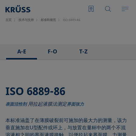
主页
技术与支持
标准和规范
ISO 6889-86
A-E
F-O
T-Z
ASTM C813-90
IEC 62961 - 18
TAPPI T458 cm-14
ASTM D971-12
IEC TR 62039:2021
TAPPI T558 om-20
ASTM D1173-07
IEC TS 62073:2016
ISO 6889-86
ASTM D1331-14
ISO 304-85
用拉起液膜法测定
ASTM D1417-16
ISO 1409-06
表面活性剂
界面张力
ASTM D1590-60
ISO 4311-79
本标准涵盖了在薄膜破裂前可施加的最大力的测量，该力
ASTM D3825-90
ISO 6295-83
垂直施加在U型配件或环上，与放置在量杯中的两个不混
ASTM D5946-17
ISO 6889-86
溶液相之间的界面液膜接触，以便拉起来界面膜。力测量