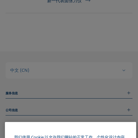
新一代表面张力仪
中文 (CN)
服务信息
测量服务
公司信息
技术服务
线上和线下研讨会
关于我们
远程支持
基本信息
人才招聘
和我们取得联系
新闻
我们使用 Cookie 以允许我们网站的正常工作、个性化设计内容