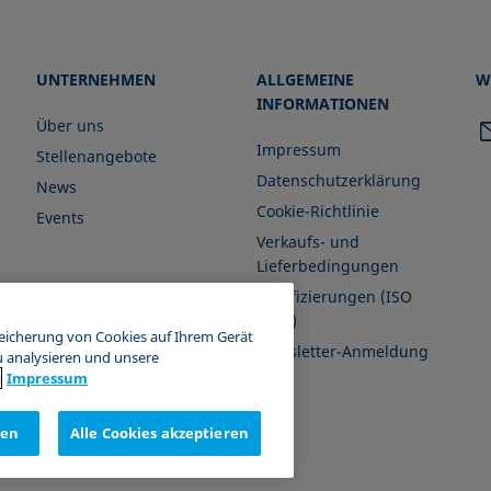
UNTERNEHMEN
ALLGEMEINE
W
INFORMATIONEN
Über uns
Impressum
Stellenangebote
Datenschutzerklärung
News
Cookie-Richtlinie
Events
Verkaufs- und
Lieferbedingungen
Zertifizierungen (ISO
9001)
peicherung von Cookies auf Ihrem Gerät
Newsletter-Anmeldung
u analysieren und unsere
g
Impressum
nen
Alle Cookies akzeptieren