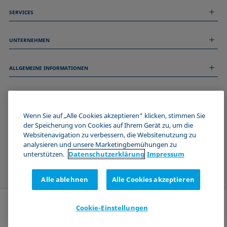
SERVICES
Messdienstleistungen
UNTERNEHMEN
Technischer Service
Webinare & Seminare
Über uns
Remote Support
ALLGEMEINE INFORMATIONEN
Stellenangebote
Kontaktieren Sie uns
News
Impressum
Events
WERDE TEIL DER KRÜSS COMMUNITY
Datenschutzerklärung
Cookie-Richtlinie
Wenn Sie auf „Alle Cookies akzeptieren“ klicken, stimmen Sie
Verkaufs- und Lieferbedingungen
der Speicherung von Cookies auf Ihrem Gerät zu, um die
Websitenavigation zu verbessern, die Websitenutzung zu
Zertifizierungen (ISO 9001)
analysieren und unsere Marketingbemühungen zu
Newsletter-Anmeldung
unterstützen.
Datenschutz­erklärung
Impressum
Alle ablehnen
Alle Cookies akzeptieren
Cookie-Einstellungen
Anfrage senden