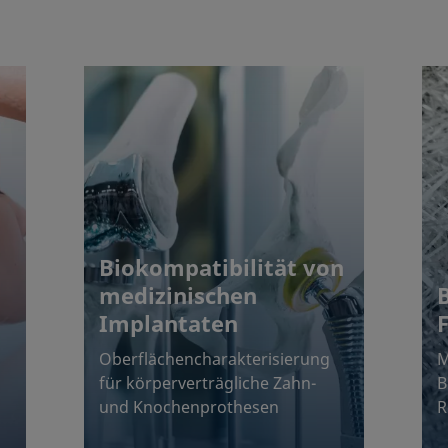
Biokompatibilität von
medizinischen
Implantaten
Oberflächencharakterisierung
M
für körperverträgliche Zahn-
B
und Knochenprothesen
R