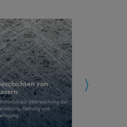
Tintenstra
Beschichten von
Fasern
Optimierung der
Druckprozesses
ethoden zur Überwachung der
Substrats mit
enetzung, Haftung und
oberflächenwis
einigung
Methoden