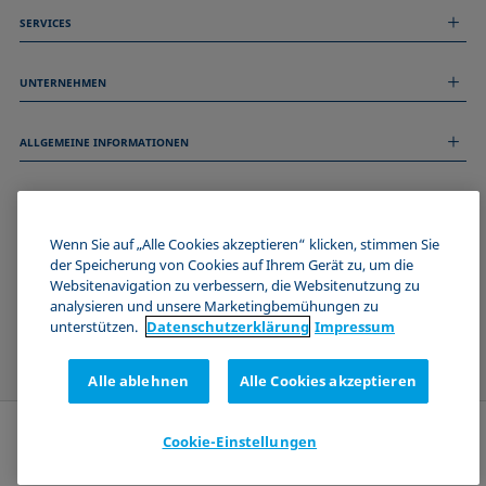
SERVICES
Messdienstleistungen
UNTERNEHMEN
Technischer Service
Webinare & Seminare
Über uns
Remote Support
ALLGEMEINE INFORMATIONEN
Stellenangebote
Kontaktieren Sie uns
News
Impressum
Events
WERDE TEIL DER KRÜSS COMMUNITY
Datenschutzerklärung
Cookie-Richtlinie
Wenn Sie auf „Alle Cookies akzeptieren“ klicken, stimmen Sie
Verkaufs- und Lieferbedingungen
der Speicherung von Cookies auf Ihrem Gerät zu, um die
Websitenavigation zu verbessern, die Websitenutzung zu
Zertifizierungen (ISO 9001)
analysieren und unsere Marketingbemühungen zu
Newsletter-Anmeldung
unterstützen.
Datenschutz­erklärung
Impressum
Alle ablehnen
Alle Cookies akzeptieren
Cookie-Einstellungen
Anfrage senden