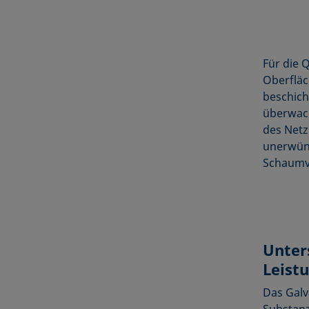
Für die 
Oberflä
beschich
überwac
des Netz
unerwün
Schaumv
Unter
Leist
Das Galv
Substanz