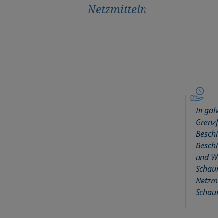
Netzmitteln
In gal
Grenzf
Beschi
Beschi
und W
Schaum
Netzmi
Schau