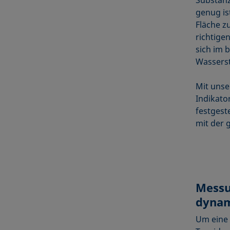
genug is
Fläche z
richtige
sich im 
Wasserst
Mit unse
Indikato
festgest
mit der g
Messu
dynam
Um eine 