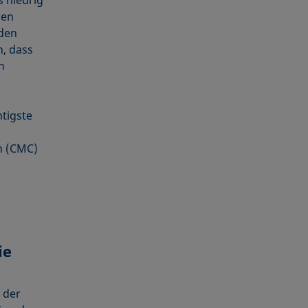
den
 den
n, dass
n
tigste
n (CMC)
ie
 der