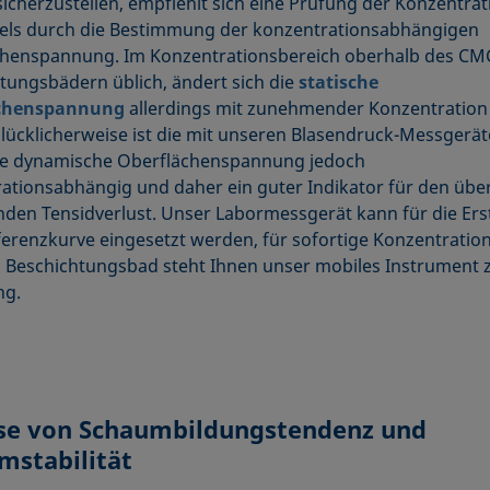
sicherzustellen, empfiehlt sich eine Prüfung der Konzentrat
els durch die Bestimmung der konzentrationsabhängigen
henspannung. Im Konzentrationsbereich oberhalb des CMC
tungsbädern üblich, ändert sich die
statische
chenspannung
allerdings mit zunehmender Konzentration 
Glücklicherweise ist die mit unseren Blasendruck-Messgerä
te dynamische Oberflächenspannung jedoch
ationsabhängig und daher ein guter Indikator für den über 
nden Tensidverlust. Unser Labormessgerät kann für die Ers
ferenzkurve eingesetzt werden, für sofortige Konzentration
m Beschichtungsbad steht Ihnen unser mobiles Instrument 
ng.
se von Schaumbildungstendenz und
mstabilität