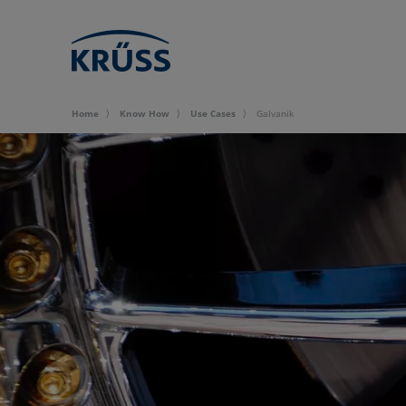
Home
Know How
Use Cases
Galvanik