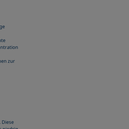
ige
nte
ntration
men zur
. Diese
 niedrig