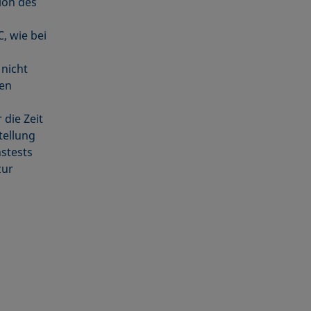
ion des
, wie bei
nicht
ten
die Zeit
tellung
stests
zur