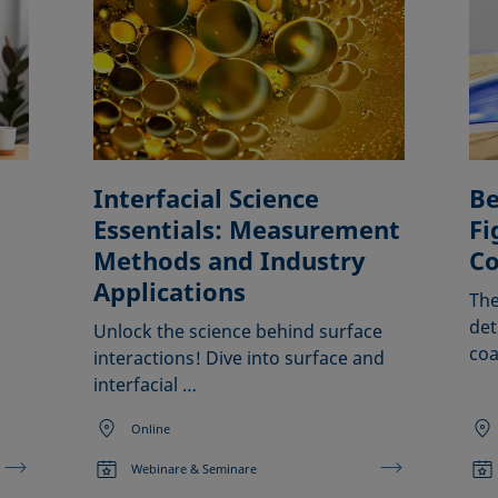
Interfacial Science
Be
Essentials: Measurement
Fi
Methods and Industry
Co
Applications
The
det
Unlock the science behind surface
coa
interactions! Dive into surface and
interfacial …
Online
Webinare & Seminare