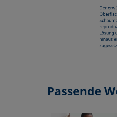
Der erwü
Oberfläc
Schaumb
reproduz
Lösung u
hinaus e
zugesetz
Passende W