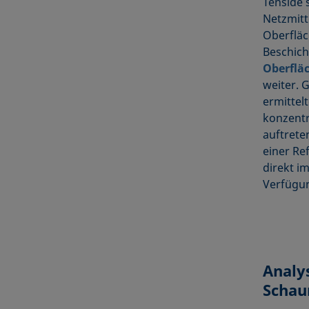
Tenside 
Netzmitt
Oberfläc
Beschich
Oberflä
weiter. 
ermittel
konzentr
auftrete
einer Re
direkt i
Verfügu
Analy
Schau