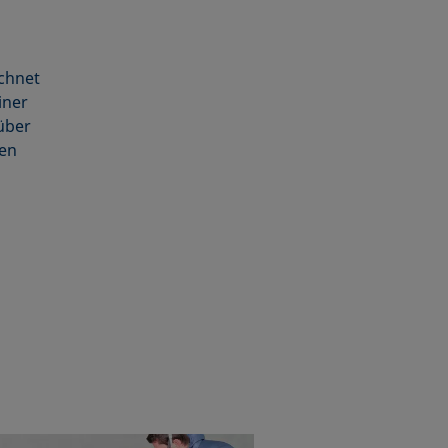
chnet
iner
über
ten