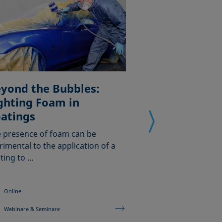
yond the Bubbles:
ghting Foam in
Understandi
atings
Coating problems a
to resolve and m
 presence of foam can be
known when it is 
rimental to the application of a
ting to …
Online
Online
Webinare & Seminare
Webinare & Semina