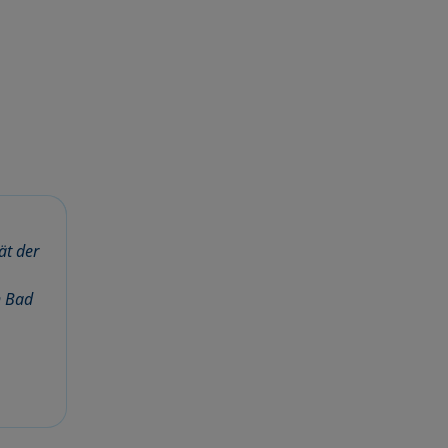
ät der
n Bad