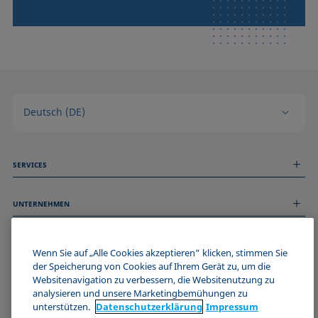
Deutsch (DE)
SERVICES
Messdienstleistungen
UNTERNEHMEN
Technischer Service
Webinare & Seminare
Über uns
Remote Support
ALLGEMEINE INFORMATIONEN
Stellenangebote
Wenn Sie auf „Alle Cookies akzeptieren“ klicken, stimmen Sie
Kontaktieren Sie uns
der Speicherung von Cookies auf Ihrem Gerät zu, um die
News
Impressum
Websitenavigation zu verbessern, die Websitenutzung zu
Events
WERDE TEIL DER KRÜSS COMMUNITY
Datenschutzerklärung
analysieren und unsere Marketingbemühungen zu
Cookie-Richtlinie
unterstützen.
Datenschutz­erklärung
Impressum