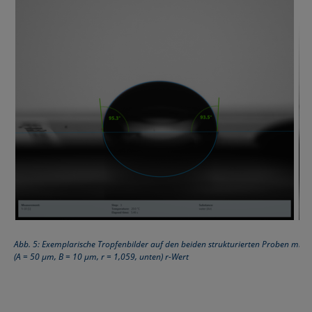
Abb. 5: Exemplarische Tropfenbilder auf den beiden strukturierten Proben mit 
(A = 50 µm, B = 10 µm,
r
= 1,059, unten)
r
-Wert