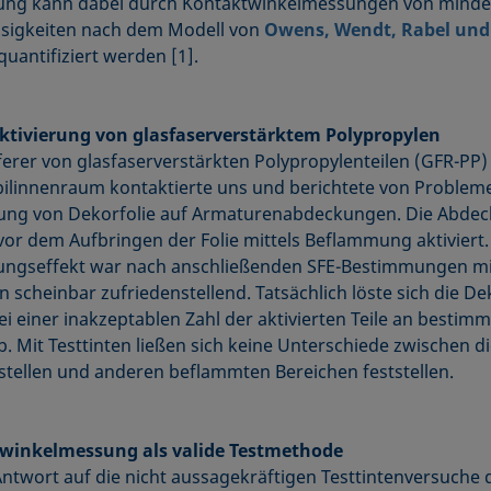
ung kann dabei durch Kontaktwinkelmessungen von minde
ssig­keiten nach dem Modell von
Owens, Wendt, Rabel und
uantifiziert werden [1].
tivierung von glasfaserverstärktem Polypropylen
eferer von glasfaserverstärkten Polypropylenteilen (GFR-PP)
linnenraum kontaktierte uns und berichtete von Probleme
ung von Dekorfolie auf Armaturenabdeckungen. Die Abdec
or dem Aufbringen der Folie mittels Beflammung aktiviert.
ungseffekt war nach anschließenden SFE-Bestimmungen mi
n scheinbar zufriedenstellend. Tatsächlich löste sich die De
ei einer inakzeptablen Zahl der aktivierten Teile an bestim
ab. Mit Testtinten ließen sich keine Unterschiede zwischen d
tellen und anderen beflammten Bereichen feststellen.
winkelmessung als valide Testmethode
ntwort auf die nicht aussagekräftigen Test­tinten­versuche 