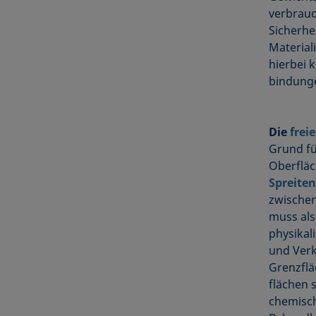
verbrau
Sicherhe
Material
hierbei 
bindunge
Die
frei
Grund fü
Oberfläc
Spreiten
zwischen
muss als
physikal
und Verkl
Grenzflä
flächen 
chemisch