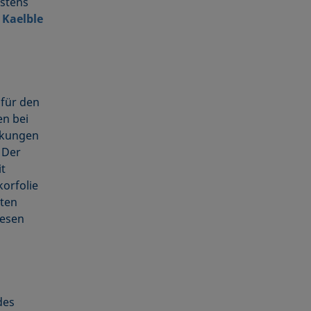
stens
 Kaelble
 für den
n bei
kun­gen
 Der
t
korfolie
mten
iesen
des