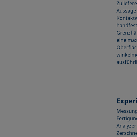
Zuliefer
Aussage 
Kontakt
handfest
Grenz­fl
eine max
Oberfläc
winkel­m
ausführl
Experi
Messunge
Fertigun
Analyzer
Zerschne