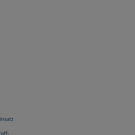
insatz
off­