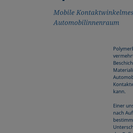
Mobile Kontaktwinkelmess
Automobilinnenraum
Polymerb
vermehrt
Beschich
Material
Automobi
Kontaktw
kann.
Einer un
nach Aufb
bestimmt
Untersch