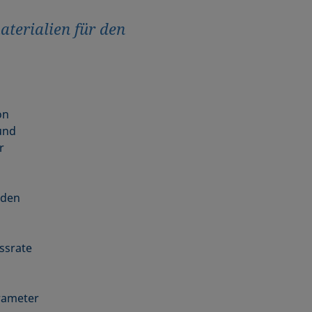
terialien für den
on
und
r
rden
ssrate
rameter