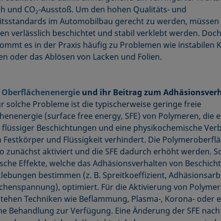
ch und CO
-Ausstoß. Um den hohen Qualitäts- und
2
itsstandards im Automobilbau gerecht zu werden, müssen 
ien verlässlich beschichtet und stabil verklebt werden. Doc
kommt es in der Praxis häufig zu Problemen wie instabilen K
n oder das Ablösen von Lacken und Folien.
e Oberflächenenergie
und ihr Beitrag zum Adhäsionsver
r solche Probleme ist die typischerweise geringe freie
henenergie (surface free energy, SFE) von Polymeren, die e
flüssiger Beschichtungen und eine physikochemische Ver
 Festkörper und Flüssigkeit verhindert. Die Polymeroberfl
o zunächst aktiviert und die SFE dadurch erhöht werden. 
ische Effekte, welche das Adhäsionsverhalten von Beschic
e­bungen bestimmen (z. B. Spreit­koeffizient, Adhä­sion­­sarbe
chenspan­nung), optimiert. Für die Aktivierung von Polymer
stehen Techniken wie Beflammung, Plasma-, Korona- oder e
e Behandlung zur Verfügung. Eine Änderung der SFE nach