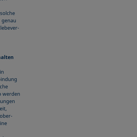
solche
h genau
lebe­ver­
halten
in
bindung
äche
So werden
htungen
it,
­ober­
ine