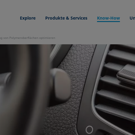
Explore
Produkte & Services
Know-How
Un
g von Polymeroberflächen optimieren