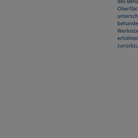
des Befl
Oberfläc
untersch
behandel
Werkstüc
erhöhte
zurückzu