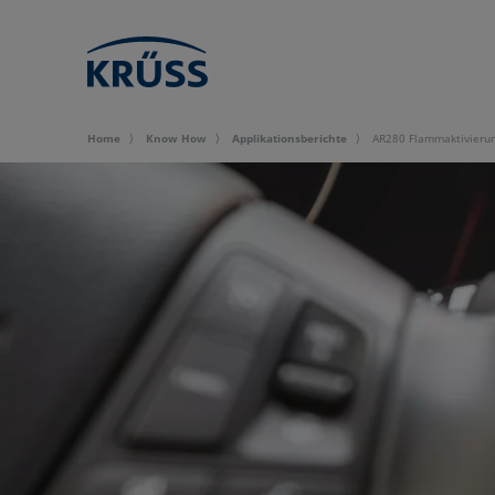
Home
Know How
Applikationsberichte
AR280 Flammaktivierun