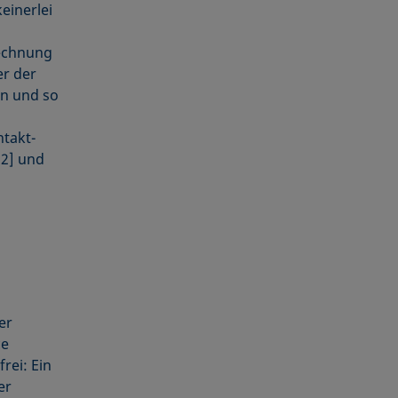
einerlei
echnung
er der
en und so
ntakt­
[2] und
er
ce
rei: Ein
er