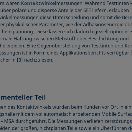
ers waren
Kontaktwinkel
­messungen. Während Testtinten k
über polare und disperse Anteile der SFE liefern, erlauben
winkelmessungen diese Unterscheidung und somit die Ber
er physikalischer Parameter, wie der Adhäsionsenergie od
ächen­spannung. Diese lassen sich dadurch gezielt optimier
imale Haftung zwischen Klebstoff oder Beschichtung und
he erzielen. Eine Gegenüberstellung von Testtinten und Ko
essungen ist in Form eines Applikations­berichts verfügbar 
icher in [3] nachzulesen.
menteller Teil
n des Kontaktwinkels wurden beim Kunden vor Ort in ein
gshalle mit dem vollautomatisch arbeitenden Mobile Surfa
 – MSA durch­geführt. Die Messungen verliefen zerstörungsf
iden der großen, nichtplanen Teile sowie ein Überführen d