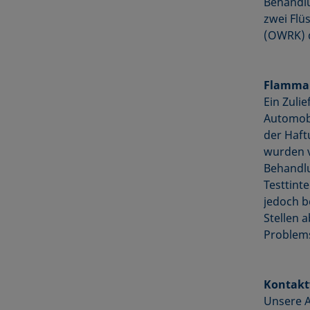
Behandl
zwei Flü
(OWRK) q
Flammak
Ein Zuli
Automobi
der Haft
wurden v
Behandl
Testtinte
jedoch b
Stellen 
Problems
Kontakt
Unsere A