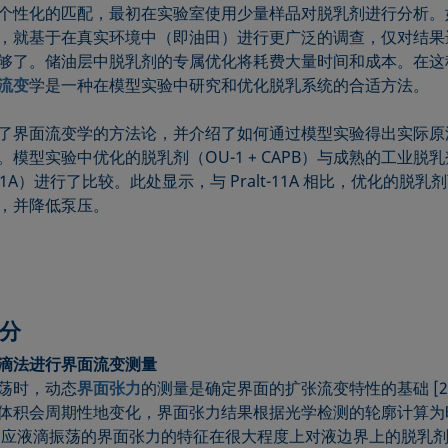
个性化的匹配，最初在实验室使用少量样品对脱乳剂进行分析。
，就基于在真实环境中（即油田）进行更广泛的调查，仅对结果
够了。储油层中脱乳剂的专属优化将耗费大量时间和成本。在这
流变
学是一种在模型实验中研究和优化脱乳系统的合适方法。
了界面流变学的方法论，并介绍了如何通过模型实验得出实际原
。模型实验中优化的脱乳剂（OU-1 + CAPB）与成熟的工业脱乳
t-11A）进行了比较。此处显示，与 Pralt-11A 相比，优化的脱
，并降低泵压。
分
滴法进行界面流变测量
荡时，动态
界面张力
的测量是确定界面的扩张流变特性的基础 [2，
体积会周期性地变化，界面张力结果根据光学检测的轮廓计算为
响应液滴振荡的界面张力的特征在很大程度上对液边界上的脱乳