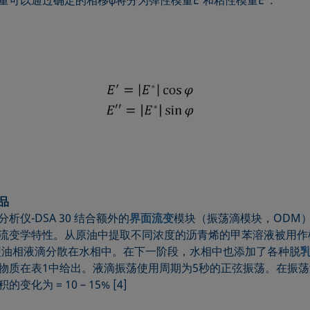
品
析仪-DSA 30 结合额外的
界面流变
模块（振荡滴模块，ODM
流变学特性。从原油中提取不同浓度的沥青烯的甲苯溶液被用作
模型油相液滴分散在水相中。在下一阶段，水相中也添加了各种脱
物质在表1中给出。液滴振荡使用周期为5秒的正弦振荡。在振
变化为 = 10 – 15% [4]