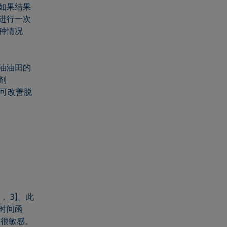
如果结果
进行一次
种情况
油油田的
剂
乳剂可改善脱
 3]。此
时间函
剂很敏感。