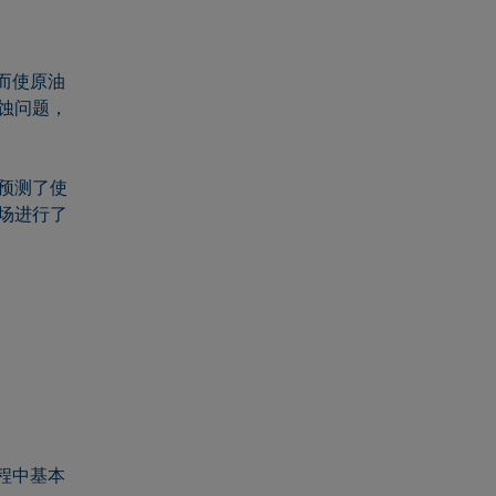
而使原油
蚀问题，
预测了使
场进行了
程中基本