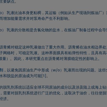
主要缺点。
w/o） 乳液比油本身更粘稠，其运输（例如从生产现场到炼油厂
而增加能量需求并对泵寿命产生不利影响。
w/o） 乳液的分散相是含氯化物的盐水，在炼油厂制备过程中会
沥青烯对稳定这种乳液做出了重大作用。沥青烯在油水相边界处
分子网格时，可稳定乳液。这种界面膜具有粘弹性特性，且具有高
性模量）。因此，本研究重点在沥青烯对薄膜稳定性的影响上。
剂
，以避免因原油生产中形成（w/o）乳液而出现的问题。这些
水和脱盐的原油成为可能[1]。
的脱乳剂系统以适应全球不同原油的成分以及涉及陆上或海上钻
，需要对脱乳剂系统进行广泛的优化，这取决于油价，往往使脱
经济。