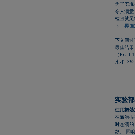
为了实现
令人满意
检查就足
下，
界面
下文阐述
最佳结果
（Pral
水和脱盐
实验部
使用振荡
在液滴振
时悬滴的
数。 因