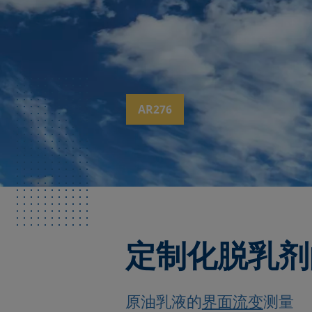
AR276
定制化脱乳剂
原油乳液的
界面流变
测量