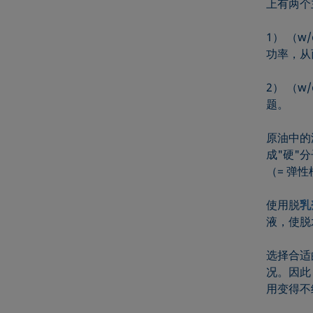
上有两个
1） （
功率，从
2） （
题。
原油中的
成"硬"
（= 弹
使用脱
乳
液，使脱
选择合适
况。因此
用变得不