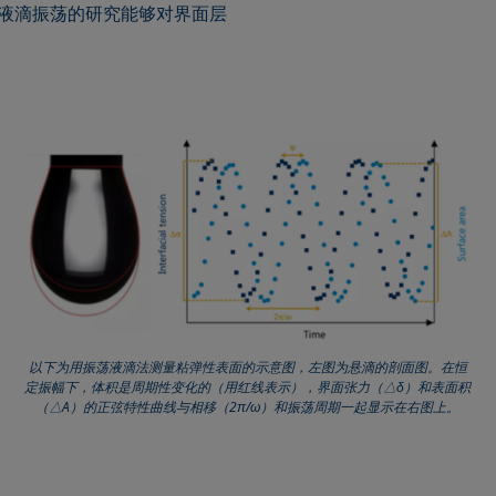
液滴振荡的研究能够对界面层
以下为用振荡液滴法测量粘弹性表面的示意图，左图为悬滴的剖面图。在恒
定振幅下，体积是周期性变化的（用红线表示），界面张力（△δ）和表面积
（△A）的正弦特性曲线与相移（2π/ω）和振荡周期一起显示在右图上。