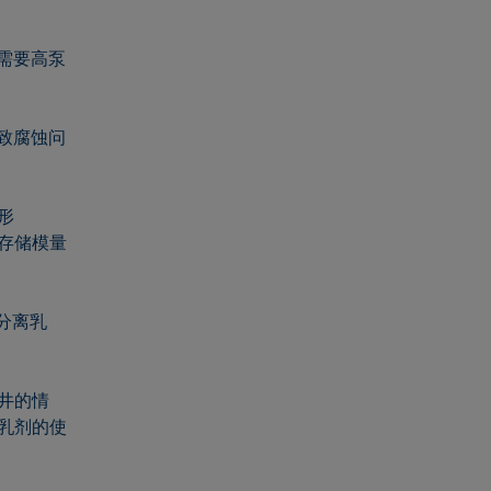
）需要高泵
导致腐蚀问
形
存储模量
分离乳
井的情
乳剂的使