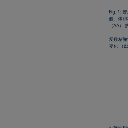
Fig.
侧。体积
（∆A）
复数粘弹
变化 （∆
粘弹性模