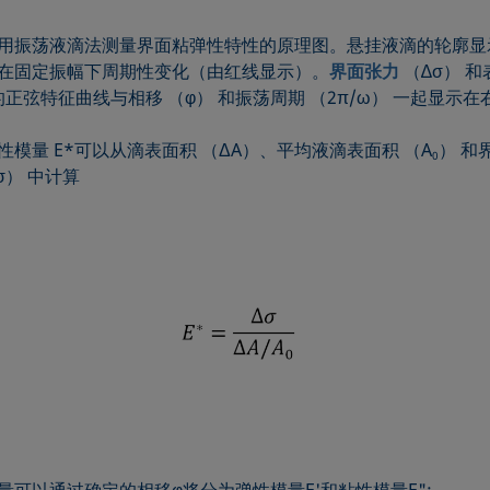
 1: 使用振荡液滴法测量界面粘弹性特性的原理图。悬挂液滴的轮廓
在固定振幅下周期性变化（由红线显示）。
界面张力
（∆σ） 和
 的正弦特征曲线与相移 （φ） 和振荡周期 （2π/ω） 一起显示在
性模量 E*可以从滴表面积 （ΔA）、平均液滴表面积 （A
） 和
0
σ） 中计算
量可以通过确定的相移φ将分为弹性模量E'和粘性模量E":