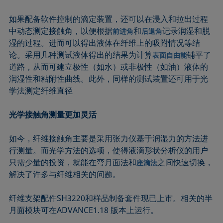
如果配备软件控制的滴定装置，还可以在浸入和拉出过程
中动态测定接触角，以便根据
和
记录润湿和脱
前进角
后退角
湿的过程。进而可以得出液体在纤维上的吸附情况等结
论。采用几种测试液体得出的结果为计算
铺平了
表面自由能
道路，从而可建立极性（如水）或非极性（如油）液体的
润湿性和粘附性曲线。此外，同样的测试装置还可用于光
学法测定纤维直径
光学接触角测量更加灵活
如今，纤维接触角主要是采用张力仪基于润湿力的方法进
行测量。而光学方法的选项，使得液滴形状分析仪的用户
只需少量的投资，就能在弯月面法和
之间快速切换，
座滴法
解决了许多与纤维相关的问题。
纤维支架配件SH3220和样品制备套件现已上市。相关的半
月面模块可在ADVANCE1.18 版本上运行。