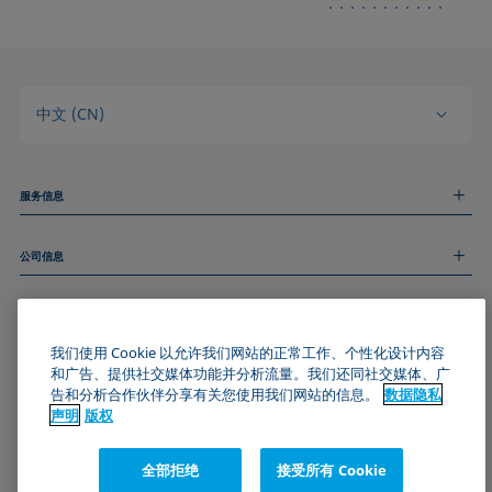
中文 (CN)
服务信息
测量服务
公司信息
技术服务
线上和线下研讨会
关于我们
远程支持
基本信息
人才招聘
和我们取得联系
新闻
我们使用 Cookie 以允许我们网站的正常工作、个性化设计内容
版权
和广告、提供社交媒体功能并分析流量。我们还同社交媒体、广
活动
加入KRÜSS社区
数据隐私声明
告和分析合作伙伴分享有关您使用我们网站的信息。
数据隐私
Cookie政策
声明
版权
通用条款与条件
证书 (ISO 9001)
全部拒绝
接受所有 Cookie
订阅我们的新闻简报