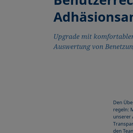
Adhäsionsa
Upgrade mit komfortabler
Auswertung von Benetzu
Den Über
regeln: 
unserer 
Transpar
den Team