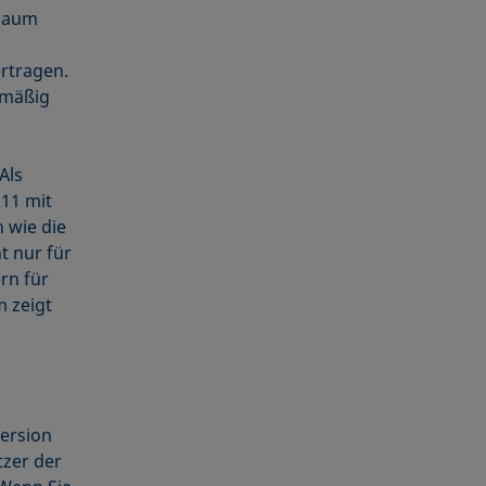
 kaum
rtragen.
dmäßig
Als
11 mit
 wie die
t nur für
rn für
 zeigt
ersion
tzer der