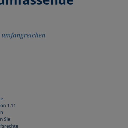
r umfangreichen
te
ion 1.11
en
n Sie
ffsrechte