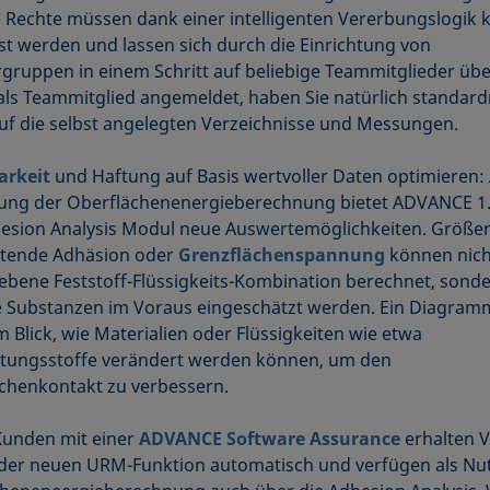
e Rechte müssen dank einer intelligenten Vererbungslogik
t werden und lassen sich durch die Einrichtung von
gruppen in einem Schritt auf beliebige Teammitglieder übe
 als Teammitglied angemeldet, haben Sie natürlich standar
auf die selbst angelegten Verzeichnisse und Messungen.
arkeit
und Haftung auf Basis wertvoller Daten optimieren: 
ung der Oberflächenenergieberechnung bietet ADVANCE 1.
sion Analysis Modul neue Auswertemöglichkeiten. Größen
rtende Adhäsion oder
Grenzflächenspannung
können nich
ebene Feststoff-Flüssigkeits-Kombination berechnet, sonde
e Substanzen im Voraus eingeschätzt werden. Ein Diagramm
m Blick, wie Materialien oder Flüssigkeiten wie etwa
tungsstoffe verändert werden können, um den
chenkontakt zu verbessern.
Kunden mit einer
ADVANCE Software Assurance
erhalten V
 der neuen URM-Funktion automatisch und verfügen als Nu