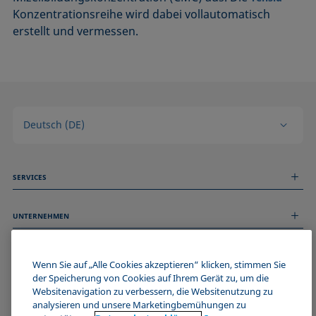
Konzentrationsreihe wird dabei vollautomatisch
erstellt und vermessen.
Deutsch (DE)
SERVICES
Messdienstleistungen
UNTERNEHMEN
Technischer Service
Webinare & Seminare
Über uns
Remote Support
ALLGEMEINE INFORMATIONEN
Stellenangebote
Wenn Sie auf „Alle Cookies akzeptieren“ klicken, stimmen Sie
Kontaktieren Sie uns
der Speicherung von Cookies auf Ihrem Gerät zu, um die
News
Impressum
Websitenavigation zu verbessern, die Websitenutzung zu
Events
WERDE TEIL DER KRÜSS COMMUNITY
Datenschutzerklärung
analysieren und unsere Marketingbemühungen zu
Cookie-Richtlinie