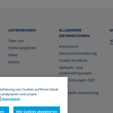
UNTERNEHMEN
ALLGEMEINE
W
INFORMATIONEN
Über uns
Impressum
Stellenangebote
Datenschutzerklärung
News
Cookie-Richtlinie
Events
Verkaufs- und
Lieferbedingungen
Zertifizierungen (ISO
9001)
peicherung von Cookies auf Ihrem Gerät
Newsletter-Anmeldung
u analysieren und unsere
g
Impressum
nen
Alle Cookies akzeptieren