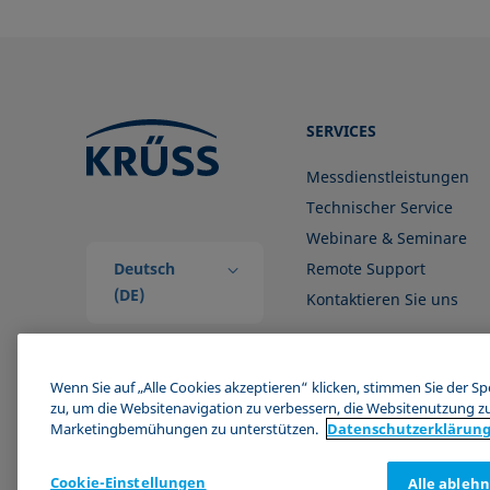
SERVICES
Messdienstleistungen
Technischer Service
Webinare & Seminare
Deutsch
Remote Support
(DE)
Kontaktieren Sie uns
Wenn Sie auf „Alle Cookies akzeptieren“ klicken, stimmen Sie der S
zu, um die Websitenavigation zu verbessern, die Websitenutzung z
Marketingbemühungen zu unterstützen.
Datenschutz­erklärun
Cookie-Einstellungen
Alle ableh