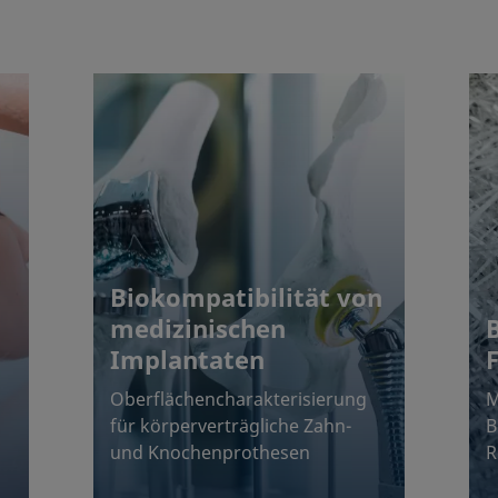
Biokompatibilität von
medizinischen
Implantaten
Oberflächencharakterisierung
M
für körperverträgliche Zahn-
B
und Knochenprothesen
R