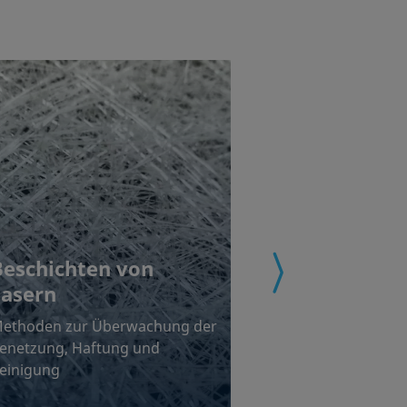
Tintenstra
Beschichten von
Fasern
Optimierung der
Druckprozesses
ethoden zur Überwachung der
Substrats mit
enetzung, Haftung und
oberflächenwis
einigung
Methoden