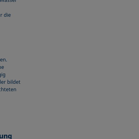
r die
en.
he
gig
er bildet
chteten
lung