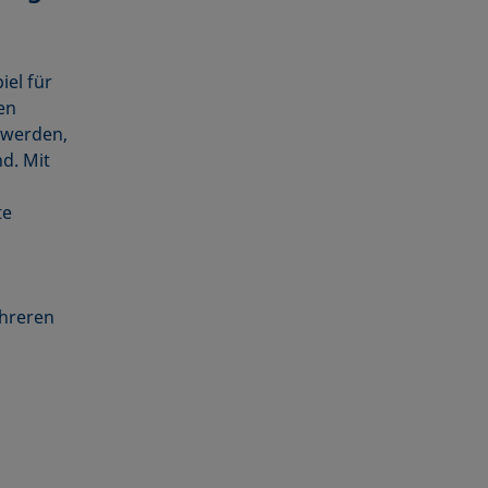
el für
en
 werden,
nd. Mit
te
hreren