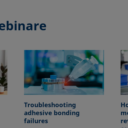
ebinare
Troubleshooting
Ho
adhesive bonding
m
failures
re