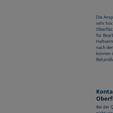
Die Ansp
sehr hoc
Oberfläc
für Bear
Haftverm
nach dem
können d
Behandlu
Konta
Oberf
Bei der 
nicht ve