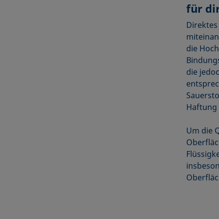
für d
Direktes
miteinan
die Hoch
Bindungs
die jedo
entsprec
Sauersto
Haftung e
Um die Q
Oberfläc
Flüssigk
insbesond
Oberfläc