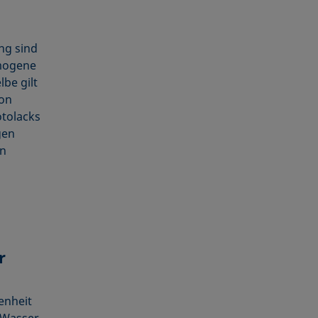
ng sind
omogene
be gilt
von
otolacks
gen
on
r
enheit
 Wasser