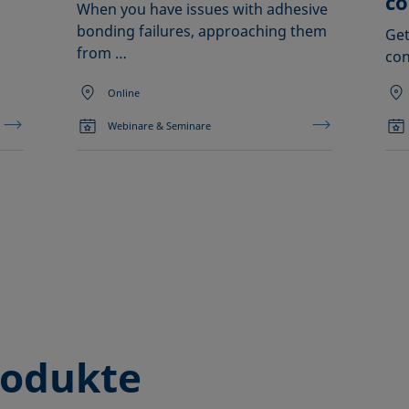
co
When you have issues with adhesive
bonding failures, approaching them
Get
from …
con
Online
Webinare & Seminare
rodukte