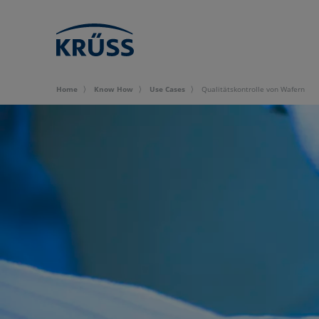
Home
Know How
Use Cases
Qualitätskontrolle von Wafern