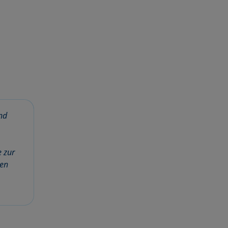
nd
 zur
den