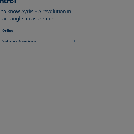
ntrol
 to know Ayríís – A revolution in
tact angle measurement
Online
Webinare & Seminare