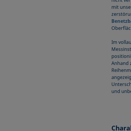
mit unse
zerstöru
Benetzb
Oberfläc
Im volla
Messinst
position
Anhand z
Reihenm
angezeig
Untersch
und unbe
Chara