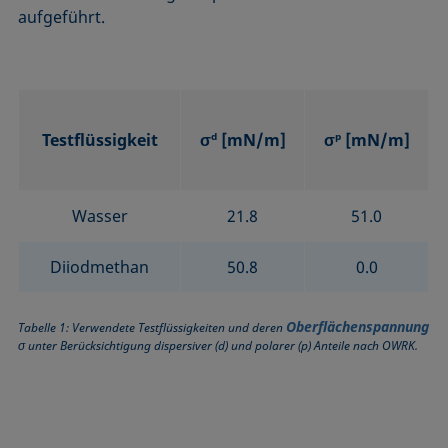
aufgeführt.
Testflüssigkeit
σ
d
[mN/m]
σ
p
[mN/m]
Wasser
21.8
51.0
Diiodmethan
50.8
0.0
Oberflächenspannung
Tabelle 1: Verwendete Testflüssigkeiten und deren
σ unter Berücksichtigung dispersiver (d) und polarer (p) Anteile nach OWRK.