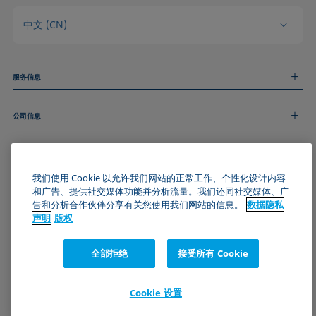
中文 (CN)
服务信息
测量服务
公司信息
技术服务
线上和线下研讨会
关于我们
远程支持
基本信息
人才招聘
和我们取得联系
新闻
我们使用 Cookie 以允许我们网站的正常工作、个性化设计内容
版权
和广告、提供社交媒体功能并分析流量。我们还同社交媒体、广
活动
加入KRÜSS社区
数据隐私声明
告和分析合作伙伴分享有关您使用我们网站的信息。
数据隐私
Cookie政策
声明
版权
通用条款与条件
证书 (ISO 9001)
全部拒绝
接受所有 Cookie
订阅我们的新闻简报
Cookie 设置