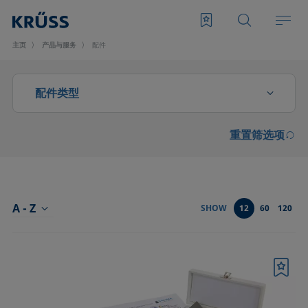
主页
产品与服务
配件
配件类型
重置筛选项
CMC测量配件
光学部件
分析液体特性的配件
A - Z
SHOW
12
60
120
前型号SH4501和SH4502起泡模块的配件
升级和扩展
书签
发泡滤板和转子