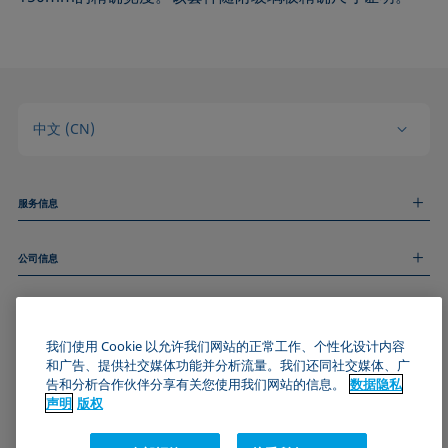
中文 (CN)
服务信息
测量服务
公司信息
技术服务
线上和线下研讨会
关于我们
远程支持
基本信息
人才招聘
和我们取得联系
我们使用 Cookie 以允许我们网站的正常工作、个性化设计内容
新闻
版权
和广告、提供社交媒体功能并分析流量。我们还同社交媒体、广
活动
加入KRÜSS社区
数据隐私声明
告和分析合作伙伴分享有关您使用我们网站的信息。
数据隐私
Cookie政策
声明
版权
通用条款与条件
证书 (ISO 9001)