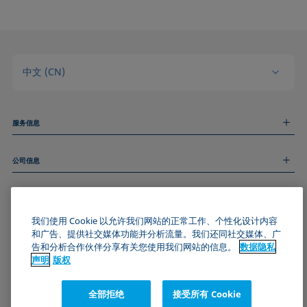
中文 (CN)
服务信息
测量服务
公司信息
技术服务
线上和线下研讨会
关于我们
远程支持
基本信息
人才招聘
和我们取得联系
我们使用 Cookie 以允许我们网站的正常工作、个性化设计内容
新闻
版权
和广告、提供社交媒体功能并分析流量。我们还同社交媒体、广
活动
加入KRÜSS社区
数据隐私声明
告和分析合作伙伴分享有关您使用我们网站的信息。
数据隐私
Cookie政策
声明
版权
通用条款与条件
证书 (ISO 9001)
全部拒绝
接受所有 Cookie
订阅我们的新闻简报