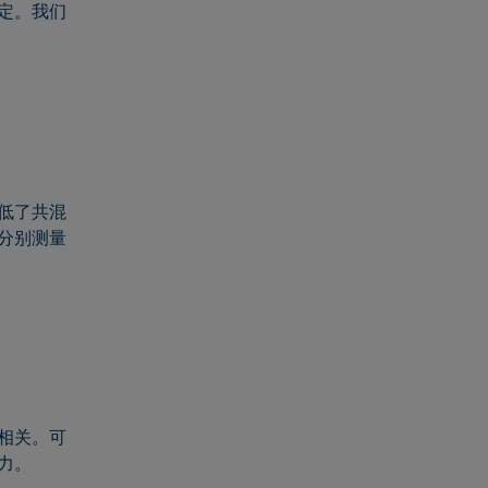
定。我们
低了共混
分别测量
相关。可
力。