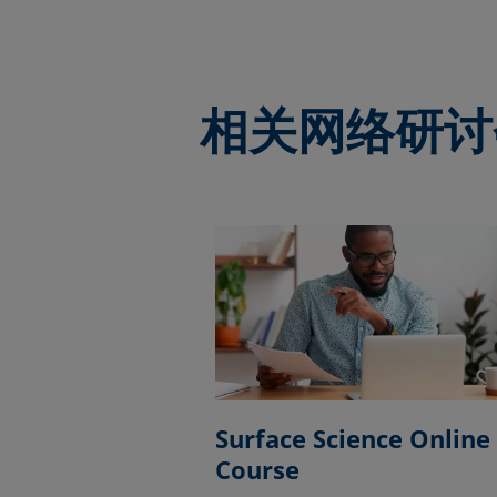
相关网络研讨
Surface Science Online
Course