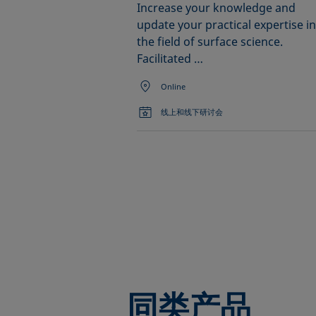
Increase your knowledge and
update your practical expertise in
the field of surface science.
Facilitated …
Online
线上和线下研讨会
同类产品