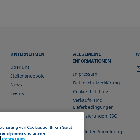
UNTERNEHMEN
ALLGEMEINE
W
INFORMATIONEN
Über uns
Impressum
Stellenangebote
Datenschutzerklärung
News
Cookie-Richtlinie
Events
Verkaufs- und
Lieferbedingungen
Zertifizierungen (ISO
9001)
peicherung von Cookies auf Ihrem Gerät
Newsletter-Anmeldung
u analysieren und unsere
g
Impressum