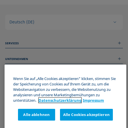
Deutsch (DE)
SERVICES
Messdienstleistungen
UNTERNEHMEN
Technischer Service
Webinare & Seminare
Über uns
Remote Support
ALLGEMEINE INFORMATIONEN
Stellenangebote
Wenn Sie auf „Alle Cookies akzeptieren“ klicken, stimmen Sie
Kontaktieren Sie uns
News
der Speicherung von Cookies auf Ihrem Gerät zu, um die
Impressum
Websitenavigation zu verbessern, die Websitenutzung zu
Events
WERDE TEIL DER KRÜSS COMMUNITY
Datenschutzerklärung
analysieren und unsere Marketingbemühungen zu
Cookie-Richtlinie
unterstützen.
Datenschutz­erklärung
Impressum
Verkaufs- und Lieferbedingungen
Zertifizierungen (ISO 9001)
Alle ablehnen
Alle Cookies akzeptieren
Newsletter-Anmeldung