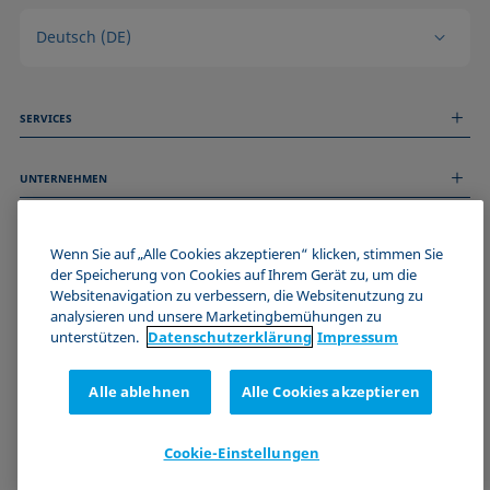
Deutsch (DE)
SERVICES
Messdienstleistungen
UNTERNEHMEN
Technischer Service
Webinare & Seminare
Über uns
Remote Support
ALLGEMEINE INFORMATIONEN
Stellenangebote
Wenn Sie auf „Alle Cookies akzeptieren“ klicken, stimmen Sie
Kontaktieren Sie uns
der Speicherung von Cookies auf Ihrem Gerät zu, um die
News
Impressum
Websitenavigation zu verbessern, die Websitenutzung zu
Events
WERDE TEIL DER KRÜSS COMMUNITY
Datenschutzerklärung
analysieren und unsere Marketingbemühungen zu
Cookie-Richtlinie
unterstützen.
Datenschutz­erklärung
Impressum
Verkaufs- und Lieferbedingungen
Zertifizierungen (ISO 9001)
Alle ablehnen
Alle Cookies akzeptieren
Newsletter-Anmeldung
Cookie-Einstellungen