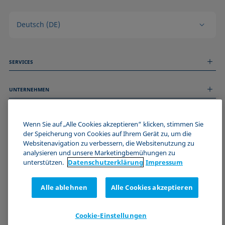
Deutsch (DE)
SERVICES
Messdienstleistungen
UNTERNEHMEN
Technischer Service
Webinare & Seminare
Über uns
Remote Support
ALLGEMEINE INFORMATIONEN
Stellenangebote
Wenn Sie auf „Alle Cookies akzeptieren“ klicken, stimmen Sie
Kontaktieren Sie uns
der Speicherung von Cookies auf Ihrem Gerät zu, um die
News
Impressum
Websitenavigation zu verbessern, die Websitenutzung zu
Events
WERDE TEIL DER KRÜSS COMMUNITY
Datenschutzerklärung
analysieren und unsere Marketingbemühungen zu
Cookie-Richtlinie
unterstützen.
Datenschutz­erklärung
Impressum
Verkaufs- und Lieferbedingungen
Zertifizierungen (ISO 9001)
Alle ablehnen
Alle Cookies akzeptieren
Newsletter-Anmeldung
Cookie-Einstellungen