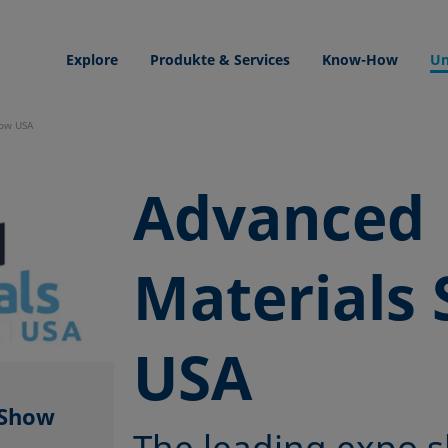
Explore
Produkte & Services
Know-How
Un
how USA
Advanced
Materials
USA
 Show
The leading expo 