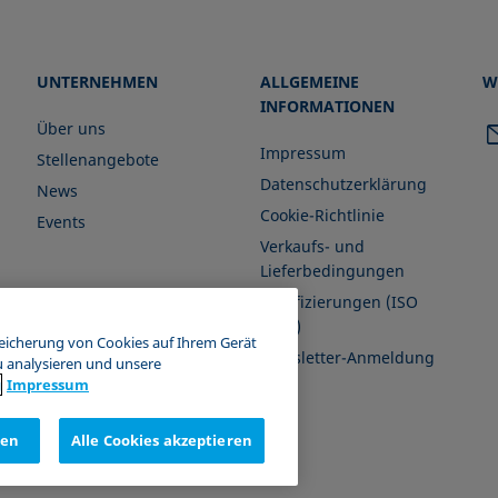
UNTERNEHMEN
ALLGEMEINE
W
INFORMATIONEN
Über uns
Impressum
Stellenangebote
Datenschutzerklärung
News
Cookie-Richtlinie
Events
Verkaufs- und
Lieferbedingungen
Zertifizierungen (ISO
9001)
peicherung von Cookies auf Ihrem Gerät
Newsletter-Anmeldung
u analysieren und unsere
g
Impressum
nen
Alle Cookies akzeptieren