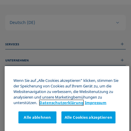
Deutsch (DE)
SERVICES
Messdienstleistungen
UNTERNEHMEN
Technischer Service
Webinare & Seminare
Über uns
Remote Support
ALLGEMEINE INFORMATIONEN
Stellenangebote
Wenn Sie auf „Alle Cookies akzeptieren“ klicken, stimmen Sie
Kontaktieren Sie uns
News
der Speicherung von Cookies auf Ihrem Gerät zu, um die
Impressum
Websitenavigation zu verbessern, die Websitenutzung zu
Events
WERDE TEIL DER KRÜSS COMMUNITY
Datenschutzerklärung
analysieren und unsere Marketingbemühungen zu
Cookie-Richtlinie
unterstützen.
Datenschutz­erklärung
Impressum
Verkaufs- und Lieferbedingungen
Zertifizierungen (ISO 9001)
Alle ablehnen
Alle Cookies akzeptieren
Newsletter-Anmeldung