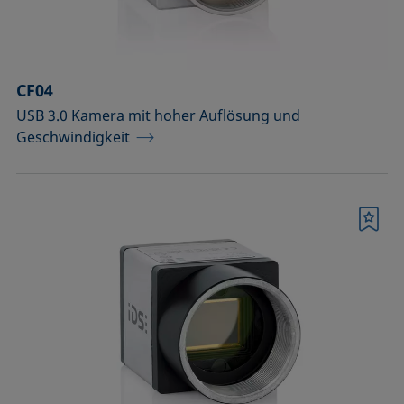
Temperierbare Säulen und
Temperatursensor
Umweltkammern und
CF04
Temperierausstattung
USB 3.0 Kamera mit hoher Auflösung und
Geschwindigkeit
Upgrades und Erweiterungen
Werkzeuge, Hilfsmittel und Ersatzteile
Zubehör für die Probenhalter-
Merkliste
Vorläufermodelle SH4501 und SH4502
Zubehör zur Optimierung der
Höhendetektion
Bestätigen