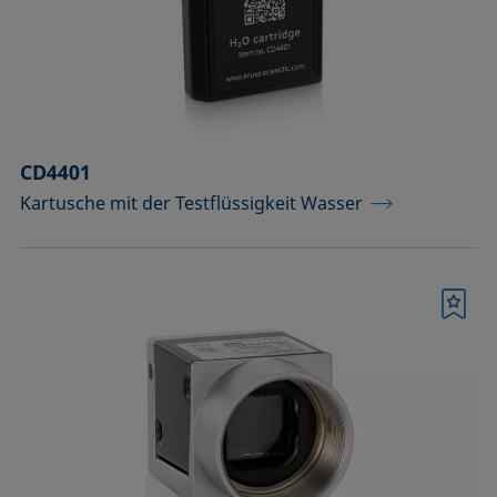
Raumtemperatur)
Optisches Zubehör
Probenbühnen
CD4401
Probengefäße und passende Adapter
Kartusche mit der Testflüssigkeit Wasser
Probenhalter
Probenhalter und Präpariersets für die
Analyse von Festkörpern
Merkliste
Probentische und Achsen
Spritzen, Nadeln, Küvetten
Standards und Referenzobjekte