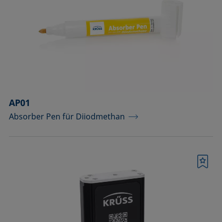
Komponenten für Messungen mit
Pikoliter-Tropfen
Komponenten für die
Aufsichtdistanzmethode
Komponenten für die
Grenzflächenrheologie
AP01
Absorber Pen für Diiodmethan
Messkörper
Messkörper für die Analyse von
Flüssigkeiten
Merkliste
Messkörper für die Analyse von
Flüssigkeiten und Dispersionen
Messsäulen (Betrieb bei