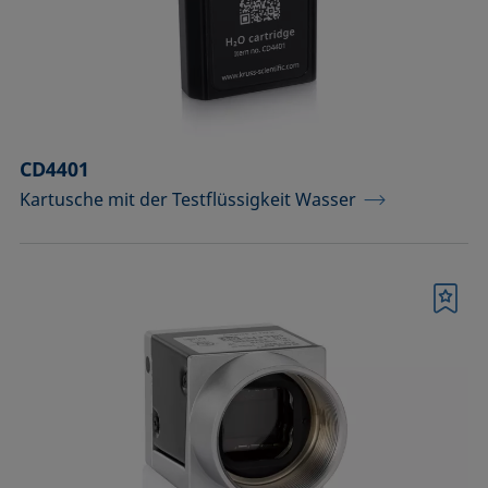
Raumtemperatur)
Optisches Zubehör
Probenbühnen
CD4401
Probengefäße und passende Adapter
Kartusche mit der Testflüssigkeit Wasser
Probenhalter
Probenhalter und Präpariersets für die
Analyse von Festkörpern
Merkliste
Probentische und Achsen
Spritzen, Nadeln, Küvetten
Standards und Referenzobjekte