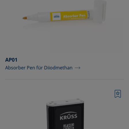
Komponenten für Messungen mit
Pikoliter-Tropfen
Komponenten für die
Aufsichtdistanzmethode
Komponenten für die
Grenzflächenrheologie
AP01
Absorber Pen für Diiodmethan
Messkörper
Messkörper für die Analyse von
Flüssigkeiten
Merkliste
Messkörper für die Analyse von
Flüssigkeiten und Dispersionen
Messsäulen (Betrieb bei