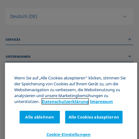
Deutsch (DE)
SERVICES
Messdienstleistungen
UNTERNEHMEN
Technischer Service
Webinare & Seminare
Über uns
Remote Support
ALLGEMEINE INFORMATIONEN
Stellenangebote
Wenn Sie auf „Alle Cookies akzeptieren“ klicken, stimmen Sie
Kontaktieren Sie uns
der Speicherung von Cookies auf Ihrem Gerät zu, um die
News
Impressum
Websitenavigation zu verbessern, die Websitenutzung zu
Events
WERDE TEIL DER KRÜSS COMMUNITY
Datenschutzerklärung
analysieren und unsere Marketingbemühungen zu
Cookie-Richtlinie
unterstützen.
Datenschutz­erklärung
Impressum
Verkaufs- und Lieferbedingungen
Zertifizierungen (ISO 9001)
Alle ablehnen
Alle Cookies akzeptieren
Newsletter-Anmeldung
Cookie-Einstellungen