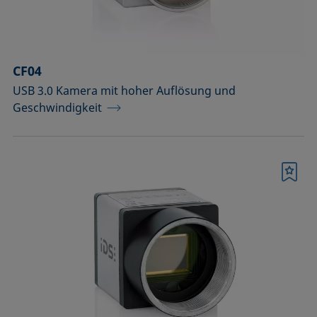
Temperierbare Säulen und
Temperatursensor
Umweltkammern und
CF04
Temperierausstattung
USB 3.0 Kamera mit hoher Auflösung und
Geschwindigkeit
Upgrades und Erweiterungen
Werkzeuge, Hilfsmittel und Ersatzteile
Zubehör für die Probenhalter-
Merkliste
Vorläufermodelle SH4501 und SH4502
Zubehör zur Optimierung der
Höhendetektion
Bestätigen