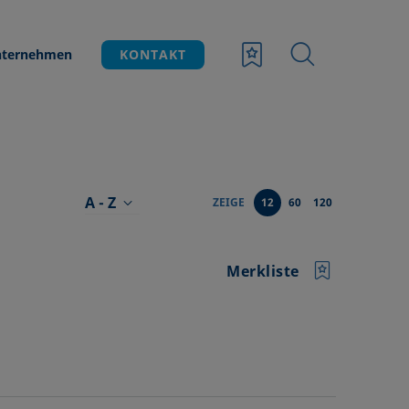
ternehmen
KONTAKT
A - Z
ZEIGE
12
60
120
Merkliste