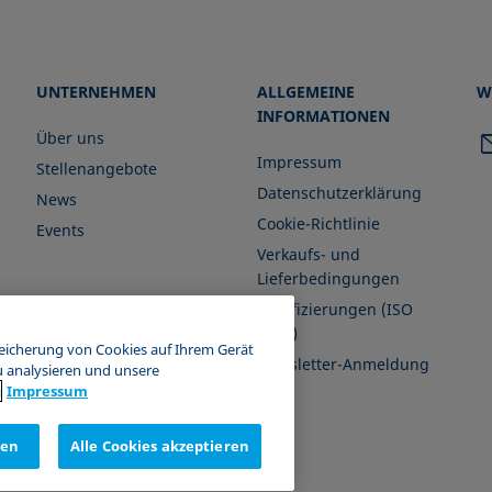
UNTERNEHMEN
ALLGEMEINE
W
INFORMATIONEN
Über uns
Impressum
Stellenangebote
Datenschutzerklärung
News
Cookie-Richtlinie
Events
Verkaufs- und
Lieferbedingungen
Zertifizierungen (ISO
9001)
peicherung von Cookies auf Ihrem Gerät
Newsletter-Anmeldung
u analysieren und unsere
g
Impressum
nen
Alle Cookies akzeptieren