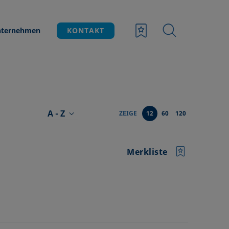
ternehmen
KONTAKT
A - Z
ZEIGE
12
60
120
Merkliste