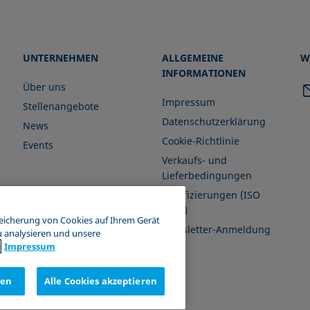
UNTERNEHMEN
ALLGEMEINE
W
INFORMATIONEN
Über uns
Impressum
Stellenangebote
Datenschutzerklärung
News
Cookie-Richtlinie
Events
Verkaufs- und
Lieferbedingungen
Zertifizierungen (ISO
9001)
peicherung von Cookies auf Ihrem Gerät
Newsletter-Anmeldung
u analysieren und unsere
g
Impressum
nen
Alle Cookies akzeptieren