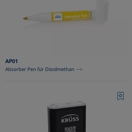
Komponenten für Messungen mit
Pikoliter-Tropfen
Komponenten für die
Aufsichtdistanzmethode
Komponenten für die
Grenzflächenrheologie
AP01
Absorber Pen für Diiodmethan
Messkörper
Messkörper für die Analyse von
Flüssigkeiten
Merkliste
Messkörper für die Analyse von
Flüssigkeiten und Dispersionen
Messsäulen (Betrieb bei