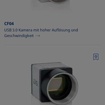
Temperierbare Säulen und
Temperatursensor
Umweltkammern und
CF04
Temperierausstattung
USB 3.0 Kamera mit hoher Auflösung und
Geschwindigkeit
Upgrades und Erweiterungen
Werkzeuge, Hilfsmittel und Ersatzteile
Zubehör für die Probenhalter-
Merkliste
Vorläufermodelle SH4501 und SH4502
Zubehör zur Optimierung der
Höhendetektion
Bestätigen