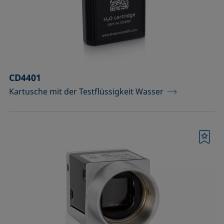
Raumtemperatur)
Optisches Zubehör
Probenbühnen
CD4401
Probengefäße und passende Adapter
Kartusche mit der Testflüssigkeit Wasser
Probenhalter
Probenhalter und Präpariersets für die
Analyse von Festkörpern
Merkliste
Probentische und Achsen
Spritzen, Nadeln, Küvetten
Standards und Referenzobjekte