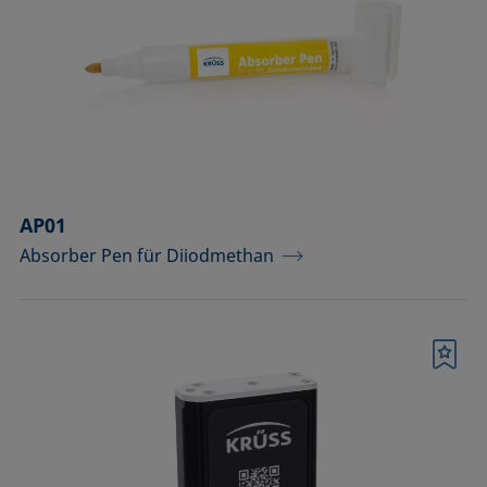
Komponenten für Messungen mit
Pikoliter-Tropfen
Komponenten für die
Aufsichtdistanzmethode
Komponenten für die
Grenzflächenrheologie
AP01
Absorber Pen für Diiodmethan
Messkörper
Messkörper für die Analyse von
Flüssigkeiten
Merkliste
Messkörper für die Analyse von
Flüssigkeiten und Dispersionen
Messsäulen (Betrieb bei