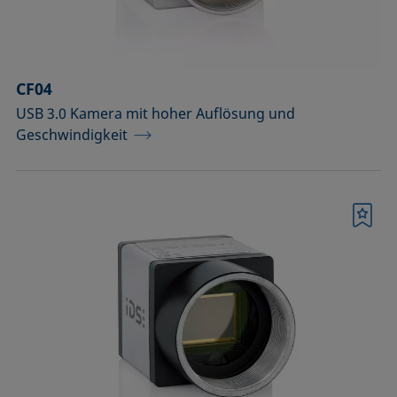
Temperierbare Säulen und
Temperatursensor
Umweltkammern und
CF04
Temperierausstattung
USB 3.0 Kamera mit hoher Auflösung und
Geschwindigkeit
Upgrades und Erweiterungen
Werkzeuge, Hilfsmittel und Ersatzteile
Zubehör für die Probenhalter-
Merkliste
Vorläufermodelle SH4501 und SH4502
Zubehör zur Optimierung der
Höhendetektion
Bestätigen