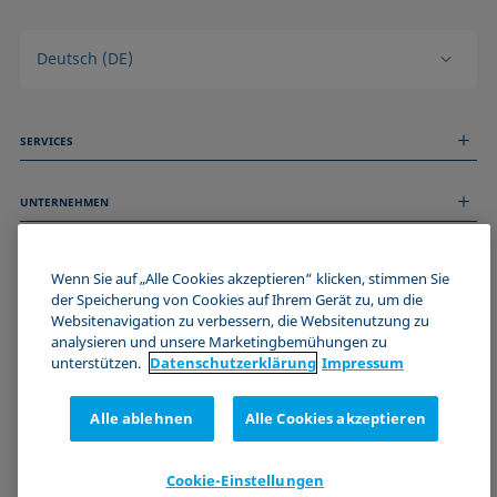
Deutsch (DE)
SERVICES
Messdienstleistungen
UNTERNEHMEN
Technischer Service
Webinare & Seminare
Über uns
Remote Support
ALLGEMEINE INFORMATIONEN
Stellenangebote
Wenn Sie auf „Alle Cookies akzeptieren“ klicken, stimmen Sie
Kontaktieren Sie uns
der Speicherung von Cookies auf Ihrem Gerät zu, um die
News
Impressum
Websitenavigation zu verbessern, die Websitenutzung zu
Events
WERDE TEIL DER KRÜSS COMMUNITY
Datenschutzerklärung
analysieren und unsere Marketingbemühungen zu
Cookie-Richtlinie
unterstützen.
Datenschutz­erklärung
Impressum
Verkaufs- und Lieferbedingungen
Zertifizierungen (ISO 9001)
Alle ablehnen
Alle Cookies akzeptieren
Newsletter-Anmeldung
Cookie-Einstellungen