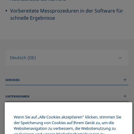
Vorbereitete Messprozeduren in der Software für
schnelle Ergebnisse
Deutsch (DE)
SERVICES
Messdienstleistungen
UNTERNEHMEN
Technischer Service
Webinare & Seminare
Über uns
Remote Support
ALLGEMEINE INFORMATIONEN
Stellenangebote
Wenn Sie auf „Alle Cookies akzeptieren“ klicken, stimmen Sie
Kontaktieren Sie uns
der Speicherung von Cookies auf Ihrem Gerät zu, um die
News
Impressum
Websitenavigation zu verbessern, die Websitenutzung zu
Events
WERDE TEIL DER KRÜSS COMMUNITY
Datenschutzerklärung